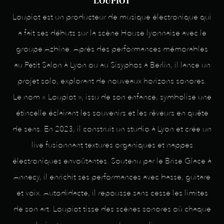
𝐋𝐎𝐔𝐏𝐈𝐎𝐓
Loupiot est un producteur de musique électronique qui
a fait ses débuts sur la scène House lyonnaise avec le
groupe Azbine. Après des performances mémorables
au Petit Salon à Lyon ou au Sisyphos à Berlin, il lance un
projet solo, explorant de nouveaux horizons sonores.
Le nom « Loupiot », issu de son enfance, symbolise une
étincelle éclairant les souvenirs et les rêveurs en quête
de sens. En 2023, il construit un studio à Lyon et crée un
live fusionnant textures organiques et nappes
électroniques envoûtantes. Soutenu par le Brise Glace à
Annecy, il enrichit ses performances avec basse, guitare
et voix. Autodidacte, il repousse sans cesse les limites
de son art. Loupiot tisse des scènes sonores où chaque