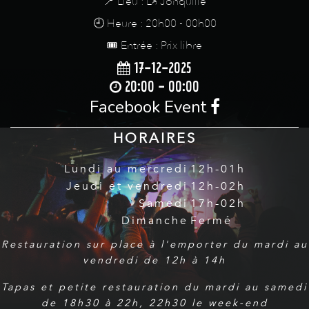
📍 Lieu : La Jonquille
🕘 Heure : 20h00 - 00h00
🎟️ Entrée : Prix libre
17-12-2025
20:00 - 00:00
Facebook Event
HORAIRES
Lundi au mercredi
12h-01h
Jeudi et vendredi
12h-02h
Samedi
17h-02h
Dimanche
Fermé
Restauration sur place à l'emporter du mardi au
vendredi de 12h à 14h
Tapas et petite restauration du mardi au samedi
de 18h30 à 22h, 22h30 le week-end