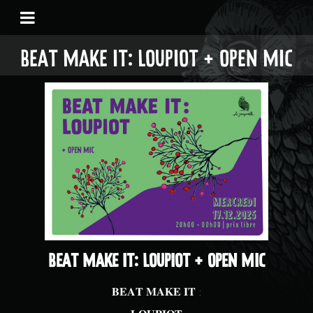
BEAT MAKE IT: LOUPIOT + OPEN MIC
BEAT MAKE IT: LOUPIOT + OPEN MIC
𝐁𝐄𝐀𝐓 𝐌𝐀𝐊𝐄 𝐈𝐓 :