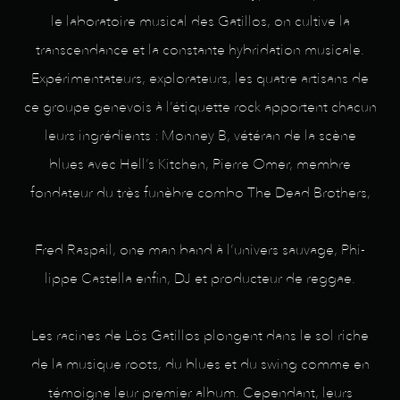
le laboratoire musical des Gatillos, on cultive la
transcendance et la constante hybridation musicale.
Expérimentateurs, explorateurs, les quatre artisans de
ce groupe genevois à l’étiquette rock apportent chacun
leurs ingrédients : Monney B, vétéran de la scène
blues avec Hell’s Kitchen, Pierre Omer, membre
fondateur du très funèbre combo The Dead Brothers,
Fred Raspail, one man band à l’univers sauvage, Phi-
lippe Castella enfin, DJ et producteur de reggae.
Les racines de Lös Gatillos plongent dans le sol riche
de la musique roots, du blues et du swing comme en
témoigne leur premier album. Cependant, leurs