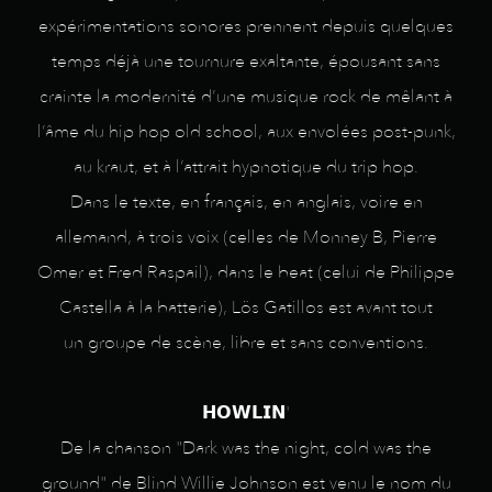
expérimentations sonores prennent depuis quelques
temps déjà une tournure exaltante, épousant sans
crainte la modernité d’une musique rock de mêlant à
l’âme du hip hop old school, aux envolées post-punk,
au kraut, et à l’attrait hypnotique du trip hop.
Dans le texte, en français, en anglais, voire en
allemand, à trois voix (celles de Monney B, Pierre
Omer et Fred Raspail), dans le beat (celui de Philippe
Castella à la batterie), Lös Gatillos est avant tout
un groupe de scène, libre et sans conventions.
𝗛𝗢𝗪𝗟𝗜𝗡'
De la chanson "Dark was the night, cold was the
ground" de Blind Willie Johnson est venu le nom du