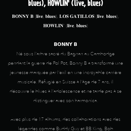
blues), HOWLIN' (live, blues)
𝐁𝐎𝐍𝐍𝐘 𝐁 (𝐥𝐢𝐯𝐞, 𝐛𝐥𝐮𝐞𝐬), 𝐋𝐎𝐒 𝐆𝐀𝐓𝐈𝐋𝐋𝐎𝐒 (𝐥𝐢𝐯𝐞, 𝐛𝐥𝐮𝐞𝐬),
𝐇𝐎𝐖𝐋𝐈𝐍' (𝐥𝐢𝐯𝐞, 𝐛𝐥𝐮𝐞𝐬)
𝗕𝗢𝗡𝗡𝗬 𝗕
Né sous l’arbre sacré du Bagnan au Cambodge
pendant la guerre de Pol Pot, Bonny B a transformé une
jeunesse marquée par l’exil en une incroyable carrière
musicale. Réfugié en Suisse à l’âge de 7 ans, il
découvre le blues à l’adolescence et ne tarde pas à se
distinguer avec son harmonica.
Avec plus de 17 albums, des collaborations avec des
légendes comme Buddy Guy et BB King, Bob