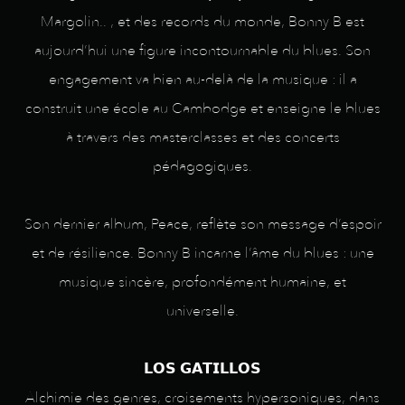
Margolin.. , et des records du monde, Bonny B est
aujourd’hui une figure incontournable du blues. Son
engagement va bien au-delà de la musique : il a
construit une école au Cambodge et enseigne le blues
à travers des masterclasses et des concerts
pédagogiques.
Son dernier album, Peace, reflète son message d’espoir
et de résilience. Bonny B incarne l’âme du blues : une
musique sincère, profondément humaine, et
universelle.
𝗟𝗢𝗦 𝗚𝗔𝗧𝗜𝗟𝗟𝗢𝗦
Alchimie des genres, croisements hypersoniques, dans