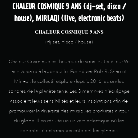
CHALEUR COSMIQUE 9 ANS (dj-set, disco /
house), MIRLAQI (live, electronic beats)
𝐂𝐇𝐀𝐋𝐄𝐔𝐑 𝐂𝐎𝐒𝐌𝐈𝐐𝐔𝐄 𝟗 𝐀𝐍𝐒
(dj-set, disco / house)
Chaleur Cosmique est heureux de vous inviter à leur 9e
anniversaire à la Jonquille. Fondé par Rob R, Shao et
Mirlaqi, le collectif explore depuis 2016 les ondes
sonores de la planète terre. Les 3 membres d’équipage
associent leurs sensibilités et leurs inspirations afin de
promouvoir la diversité des musiques produites autour
du globe. Il en résulte un univers éclectique où les
sonorités électroniques côtoient les rythmes