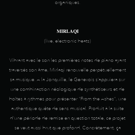
organiques.
𝐌𝐈𝐑𝐋𝐀𝐐𝐈
(live, electronic beats)
Vibrant avec le son les premières notes de piano ayant
traversés son âme, Mirlaqi renouvelle perpétuellement
sa musique. A la Jonquille, le Genevois s’appuiera sur
une combinaction néologique de synthétiseurs et de
boîtes à rythmes pour présenter "From the Ashes", une
authentique quête de sens musical. Produit à la suite
d'une période de remise en question totale, ce projet
se veut aussi brut que profond. Concrètement, ça