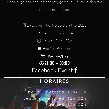
claque, ça bounce, ça chante, ça drive... aussi plaisant à
danser qu'à jouer.
🗓️ Date : Vendredi 5 septembre 2025
📍 Lieu : La Jonquille
🕘 Heure : 21h – 03h
🎟️ Entrée : Prix libre
05-09-2025
21:00 - 03:00
Facebook Event
HORAIRES
Lundi au mercredi
12h-01h
Jeudi et vendredi
12h-02h
Samedi
17h-02h