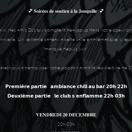
💕 𝐒𝐨𝐢𝐫𝐞́𝐞𝐬 𝐝𝐞 𝐬𝐨𝐮𝐭𝐢𝐞𝐧 𝐚̀ 𝐥𝐚 𝐉𝐨𝐧𝐪𝐮𝐢𝐥𝐥𝐞! 💕
aux, des amis DJs qui comptent beaucoup dans notre coeur orga
uelle. Un véritable cadeau à cette salle emblématique, si essent
manqué depuis juin.
arez-vous à trémousser votre popotin avant la réouverture de 2
𝗣𝗿𝗲𝗺𝗶𝗲̀𝗿𝗲 𝗽𝗮𝗿𝘁𝗶𝗲 : 𝗮𝗺𝗯𝗶𝗮𝗻𝗰𝗲 𝗰𝗵𝗶𝗹𝗹 𝗮𝘂 𝗯𝗮𝗿 𝟮𝟬𝗵-𝟮𝟮𝗵
𝗗𝗲𝘂𝘅𝗶𝗲̀𝗺𝗲 𝗽𝗮𝗿𝘁𝗶𝗲 : 𝗹𝗲 𝗰𝗹𝘂𝗯 𝘀’𝗲𝗻𝗳𝗹𝗮𝗺𝗺𝗲 𝟮𝟮𝗵-𝟬𝟯𝗵
𝐕𝐄𝐍𝐃𝐑𝐄𝐃𝐈 𝟐𝟎 𝐃𝐄́𝐂𝐄𝐌𝐁𝐑𝐄
20h-03h