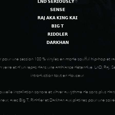
𝗟𝗡𝗗 𝗦𝗘𝗥𝗜𝗢𝗨𝗦𝗟𝗬!?
𝗦𝗘𝗡𝗦𝗘
𝗥𝗔𝗝 𝗔𝗞𝗔 𝗞𝗜𝗡𝗚 𝗞𝗔𝗜
𝗕𝗜𝗚 𝗧
𝗥𝗜𝗗𝗗𝗟𝗘𝗥
𝗗𝗔𝗥𝗞𝗛𝗔𝗡
r pour une session 100 % vinyles en mode soulful hip-hop et r
un verre et d’un repas dans une ambiance détendue. LnD, Raj, Sen
introduction tout en douceur.
nouvelle installation sonore et vibrer au rythme de sons plus d
nneur, avec Big T, Riddler et Darkhan aux platines pour une soiré