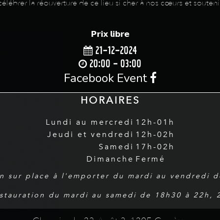
ébrer la réouverture de ce lieu si cher à nos cœurs et soutenir
𝗣𝗿𝗶𝘅 𝗹𝗶𝗯𝗿𝗲
21-12-2024
20:00 - 03:00
Facebook Event
HORAIRES
Lundi au mercredi
12h-01h
Jeudi et vendredi
12h-02h
Samedi
17h-02h
Dimanche
Fermé
n sur place à l'emporter du mardi au vendredi 
estauration du mardi au samedi de 18h30 à 22h,