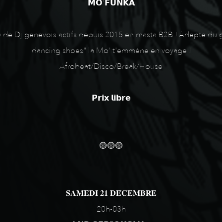
𝗠𝗢'𝗙𝗨𝗡𝗞𝗔
ew de Dj genevois actifs depuis 2015 en masta B2B ! Adepte du g
dancing shoes" la Mo' t'emmène en voyage !
Afrobeat/Disco/Break/House
𝗣𝗿𝗶𝘅 𝗹𝗶𝗯𝗿𝗲
🟡🟡🟡
𝐒𝐀𝐌𝐄𝐃𝐈 𝟐𝟏 𝐃𝐄́𝐂𝐄𝐌𝐁𝐑𝐄
20h-03h