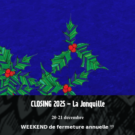
CLOSING 2025 - La Jonquille
𝟐𝟎-𝟐𝟏 𝐝𝐞́𝐜𝐞𝐦𝐛𝐫𝐞
𝗪𝗘𝗘𝗞𝗘𝗡𝗗 𝗱𝗲 𝗳𝗲𝗿𝗺𝗲𝘁𝘂𝗿𝗲 𝗮𝗻𝗻𝘂𝗲𝗹𝗹𝗲 🎊