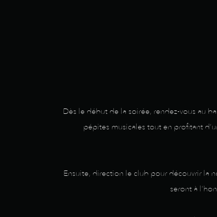
Dès le début de la soirée, rendez-vous au ba
pépites musicales tout en profitant d’
Ensuite, direction le club pour découvrir la 
seront à l’ho