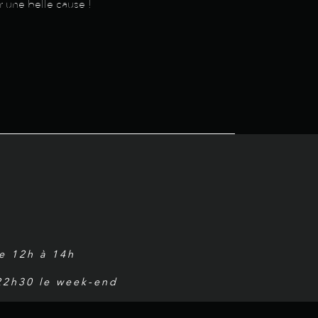
 une belle cause !
de 12h à 14h
 22h30 le week-end