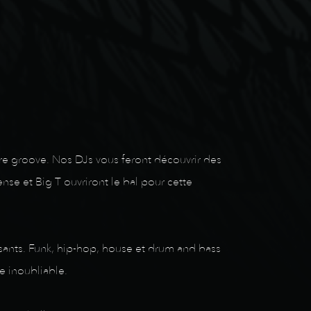
are groove. Nos DJs vous feront découvrir des
se et Big T ouvriront le bal pour cette
ansants. Funk, hip-hop, house et drum and bass
e inoubliable.