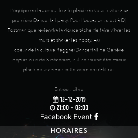
L'équipe de la Jonquille a le plaisir de vous inviter à sa
première DanceHall party. Pour l'occasion, c'est à Dj
Postman que reviendra la douce tâche de faire vibrer les
murs et shaker les booty. Au
coeur de la culture Reggae/DanceHall de Genève
depuis plus de 3 décénies, nul ne saurait être mieux
placé pour animer cette première édition.
Entrée : Libre
12-12-2019
21:00 - 02:00
Facebook Event
HORAIRES