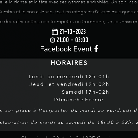
elle la danse et la fête avec ses rythmes endiablés. Un son inspi
a Cumbia et le son cubano, tout en intégrant d’autres musiques act
de deux clarinettes, une trompette, un trombone, un soubassop
21-10-2023
21:00 - 03:00
Facebook Event
HORAIRES
Lundi au mercredi
12h-01h
Jeudi et vendredi
12h-02h
Samedi
17h-02h
Dimanche
Fermé
n sur place à l'emporter du mardi au vendredi 
estauration du mardi au samedi de 18h30 à 22h,