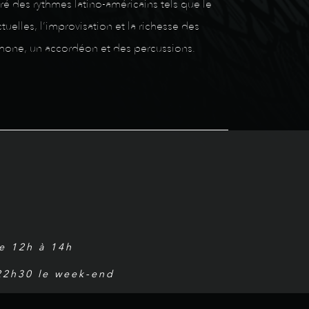
ré des rythmes latino-américains tels que le
uelles, l’improvisation et la richesse des
hone, un accordéon et des percussions.
de 12h à 14h
 22h30 le week-end