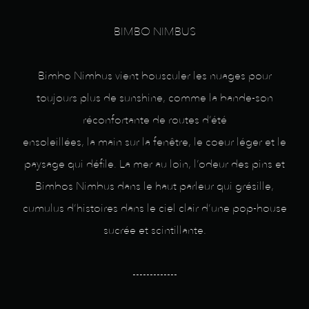
BIMBO NIMBUS
Bimbo Nimbus vient bousculer les nuages pour
toujours plus de sunshine, comme la bande-son
réconfortante de routes d’été
ensoleillées, la main sur la fenêtre, le coeur léger et le
paysage qui défile. La mer au loin, l’odeur des pins et
Bimbos Nimbus dans le haut parleur qui grésille,
cumulus d’histoires dans le ciel clair d’une pop-house
sucrée et scintillante.
-------------