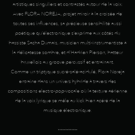
artistiques singuliers et contrastés autour de la voix.
Avec FLORA NOREJA, projet miroir à la croisée de
toutes ses influences, sa précieuse sensibilité aussi
poétique qu’électronique s’exprime aux côtés du
bassiste Sacha Dumais, musicien multi-instrumentiste à
la délicatesse sombre, et d’Hadrien Pierson, batteur
bruxellois au groove percussif et entrainant.
Comme un triptyque sucré-salé-acidulé, Flora Noreja
entraine dans un univers hybride à travers des
compositions electro-pop-vocale où la texture aérienne
de la voix lyrique se mêle au kick bien acéré de la
musique électronique.
-------------