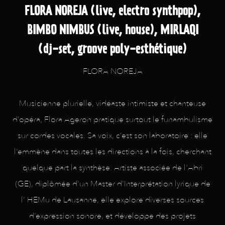
FLORA NOREJA (live, electro synthpop),
BIMBO NIMBUS (live, house), MIRLAQI
(dj-set, groove poly-esthétique)
FLORA NOREJA
Musicienne plurielle, vidéaste intimiste et chanteuse
d’opéra, Flora Ageron pratique surtout le funambulisme
sur cordes vocales. Sa voix, c’est son laboratoire : elle
l’emmène dans toutes les directions à la fois, cherchant
quelque part la synthèse. Artiste associée de l'Abri
(GE), diplômée d’un Master d’Interprétation lyrique de
l’ HEMu de Lausanne, elle explore diverses sources
d’expression sonore, et développe des projets