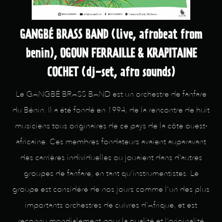
GANGBÉ BRASS BAND (live, afrobeat from
benin), OGOUN FERRAILLE & KRAPITAINE
COCHET (dj-set, afro sounds)
Le GANGBÉ BRASS BAND est un orchestre de fanfare
du Bénin. Il a été fondé en 1994, de la rencontre de huit
musiciens tous originaires de ce pays de la côte ouest-
africaine. Ces membres fondateurs avaient auparavant
des carrières individuelles ou jouaient dans d’autres
groupes de fanfare, en tant qu’instrumentistes. Le
groupe est considéré de nos jours comme l’un des plus
importants orchestres de cuivres d’Afrique, et est
reconnu mondialement pour la qualité et l’originalité