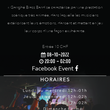
« Gangbé Brass Band se caractérise par une prestation
scénique très animée, dans laquelle les musiciens
extériorisent leurs émotions, dansent et mettent en jeu
leur corps d’une façon exubérante.
Entrée 10 CHF
08-10-2022
20:00 - 02:00
Facebook Event
HORAIRES
Lundi au mercredi
12h-01h
Jeudi et vendredi
12h-02h
Samedi
17h-02h
Dimanche
Fermé