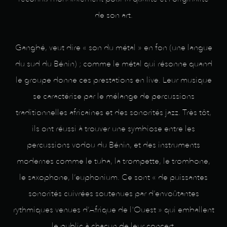
de son art.
Gangbé, veut dire « son du métal » en fon (une langue
du sud du Bénin) ; comme le métal qui résonne quand
le groupe donne ces prestations en live. Leur musique
se caractérise par le mélange de percussions
traditionnelles africaines et des sonorités jazz. Très tôt,
ils ont réussi à trouver une symbiose entre les
percussions vodou du Bénin, et des instruments
modernes comme le tuba, la trompette, le trombone,
le saxophone, l’euphonium. Ce sont « de puissantes
sonorités cuivrées soutenues par d’envoûtantes
rythmiques venues d’Afrique de l'Ouest » qui emballent
le public à chacun de leur concert.