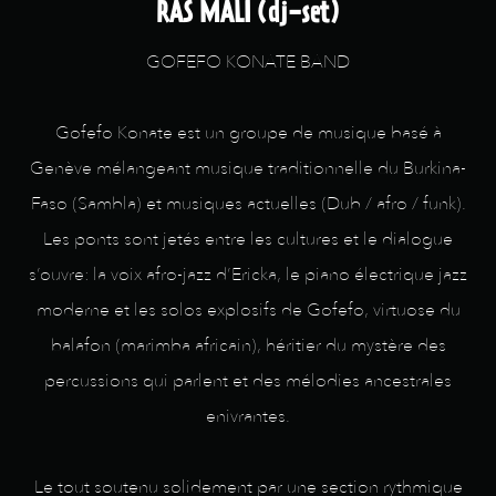
RAS MALI (dj-set)
GOFEFO KONATE BAND
Gofefo Konate est un groupe de musique basé à
Genève mélangeant musique traditionnelle du Burkina-
Faso (Sambla) et musiques actuelles (Dub / afro / funk).
Les ponts sont jetés entre les cultures et le dialogue
s’ouvre: la voix afro-jazz d’Ericka, le piano électrique jazz
moderne et les solos explosifs de Gofefo, virtuose du
balafon (marimba africain), héritier du mystère des
percussions qui parlent et des mélodies ancestrales
enivrantes.
Le tout soutenu solidement par une section rythmique