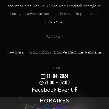
acoustique et urbaine. Un nouveau cocktail énergique.
Les styles s’harmonisent. La danse va de pair avec la
musicalité.
RAS MALI
AFRO-BEAT- SOUKOUSS, COUPE DÉCALÉ- REGGAE.
12 CHF
13-04-2024
21:00 - 02:00
Facebook Event
HORAIRES