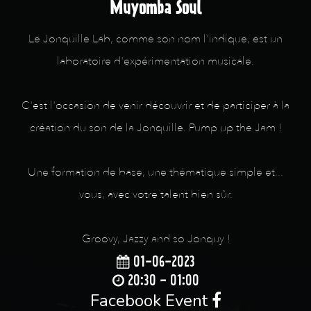
Muyomba Soul
Le Jonquille Lab, comme son nom l'indique, est un
laboratoire d'expérimentation musicale.
C'est l'occasion de venir découvrir et de participer à la
création du son de la Jonquille. Pump up the Jam !
Une formation de base, une thématique simple et...
vous, avec votre talent bien sûr.
Groovy, Jazzy and so Jonquy !
01-06-2023
20:30 - 01:00
Facebook Event