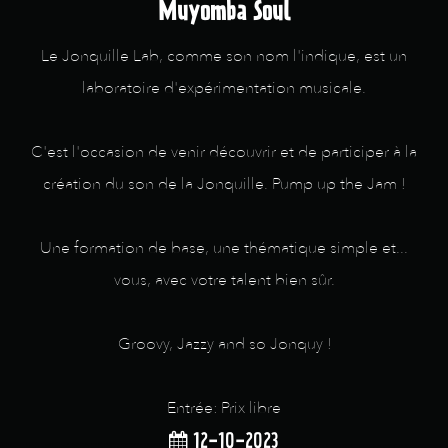
Muyomba Soul
Le Jonquille Lab, comme son nom l'indique, est un
laboratoire d'expérimentation musicale.
C'est l'occasion de venir découvrir et de participer à la
création du son de la Jonquille. Pump up the Jam !
Une formation de base, une thématique simple et...
vous, avec votre talent bien sûr.
Groovy, Jazzy and so Jonquy !
Entrée: Prix libre
12-10-2023