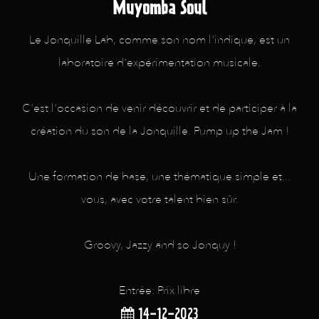
Muyomba Soul
Le Jonquille Lab, comme son nom l'indique, est un
laboratoire d'expérimentation musicale.
C'est l'occasion de venir découvrir et de participer à la
création du son de la Jonquille. Pump up the Jam !
Une formation de base, une thématique simple et...
vous, avec votre talent bien sûr.
Groovy, Jazzy and so Jonquy !
Entrée: Prix libre
14-12-2023