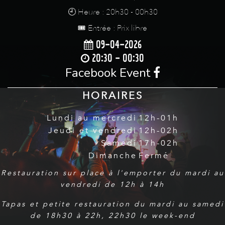
🕘 Heure : 20h30 - 00h30
🎟️ Entrée : Prix libre
09-04-2026
20:30 - 00:30
Facebook Event
HORAIRES
Lundi au mercredi
12h-01h
Jeudi et vendredi
12h-02h
Samedi
17h-02h
Dimanche
Fermé
Restauration sur place à l'emporter du mardi au
vendredi de 12h à 14h
Tapas et petite restauration du mardi au samedi
de 18h30 à 22h, 22h30 le week-end