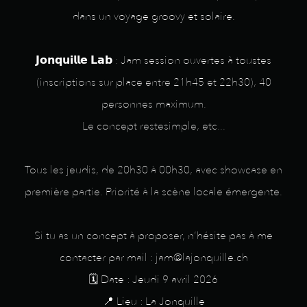
dans un voyage groovy et solaire.
𝗝𝗼𝗻𝗾𝘂𝗶𝗹𝗹𝗲 𝗟𝗮𝗯 : Jam session ouvertes à toustes
(inscriptions sur place entre 21h45 et 22h30), 40
personnes maximum.
Le concept restesimple, etc...
Tous les jeudis, de 20h30 à 00h30, avec showcase en
première partie. Priorité à la scène locale émergente.
Si tu as un concept à proposer, n’hésite pas à me
contacter par mail : jam@lajonquille.ch
🗓️ Date : Jeudi 9 avril 2026
📍 Lieu : La Jonquille