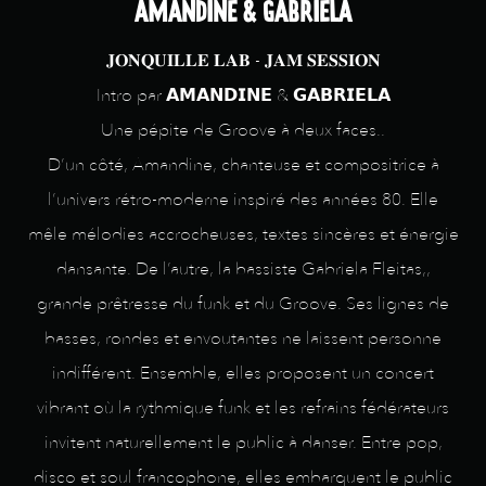
AMANDINE & GABRIELA
𝐉𝐎𝐍𝐐𝐔𝐈𝐋𝐋𝐄 𝐋𝐀𝐁 - 𝐉𝐀𝐌 𝐒𝐄𝐒𝐒𝐈𝐎𝐍
Intro par 𝗔𝗠𝗔𝗡𝗗𝗜𝗡𝗘 & 𝗚𝗔𝗕𝗥𝗜𝗘𝗟𝗔
Une pépite de Groove à deux faces..
D’un côté, Amandine, chanteuse et compositrice à
l’univers rétro-moderne inspiré des années 80. Elle
mêle mélodies accrocheuses, textes sincères et énergie
dansante. De l’autre, la bassiste Gabriela Fleitas,,
grande prêtresse du funk et du Groove. Ses lignes de
basses, rondes et envoutantes ne laissent personne
indifférent. Ensemble, elles proposent un concert
vibrant où la rythmique funk et les refrains fédérateurs
invitent naturellement le public à danser. Entre pop,
disco et soul francophone, elles embarquent le public