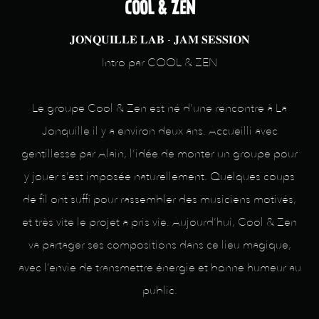
COOL & ZEN
𝐉𝐎𝐍𝐐𝐔𝐈𝐋𝐋𝐄 𝐋𝐀𝐁 - 𝐉𝐀𝐌 𝐒𝐄𝐒𝐒𝐈𝐎𝐍
Intro par COOL & ZEN
Le groupe Cool & Zen est né d’une rencontre à La
Jonquille il y a environ deux ans. Accueilli avec
gentillesse par Alain, l’idée de monter un groupe pour
y jouer s’est imposée naturellement. Quelques coups
de fil ont suffi pour rassembler des musiciens motivés,
et très vite le projet a pris vie. Aujourd’hui, Cool & Zen
va partager ses compositions dans ce lieu magique,
avec l’envie de transmettre énergie et bonne humeur au
public.