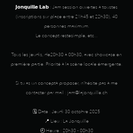
𝗝𝗼𝗻𝗾𝘂𝗶𝗹𝗹𝗲 𝗟𝗮𝗯 : Jam session ouvertes à toustes
(inscriptions sur place entre 21h45 et 22h30), 40
personnes maximum.
Le concept restesimple, etc...
Tous les jeudis, de20h30 à 00h30, avec showcase en
première partie. Priorité à la scène locale émergente.
Si tu as un conceptà proposer, n’hésite pas à me
contacter par mail : jam@lajonquille.ch
🗓️ Date : Jeudi 30 octobre 2025
📍 Lieu : La Jonquille
🕘 Heure : 20h30 - 00h30