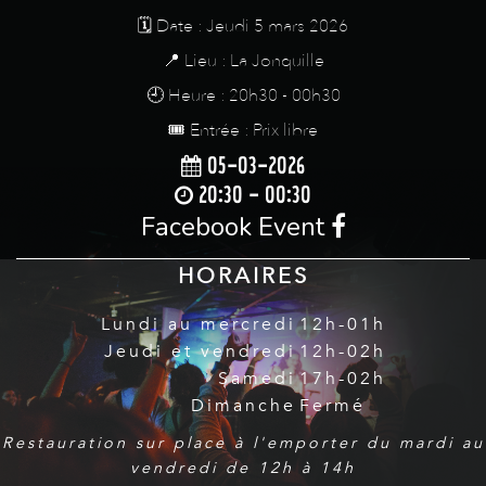
🗓️ Date : Jeudi 5 mars 2026
📍 Lieu : La Jonquille
🕘 Heure : 20h30 - 00h30
🎟️ Entrée : Prix libre
05-03-2026
20:30 - 00:30
Facebook Event
HORAIRES
Lundi au mercredi
12h-01h
Jeudi et vendredi
12h-02h
Samedi
17h-02h
Dimanche
Fermé
Restauration sur place à l'emporter du mardi au
vendredi de 12h à 14h