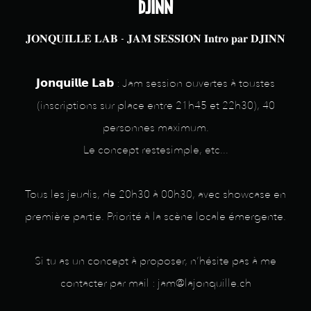
DJINN
𝐉𝐎𝐍𝐐𝐔𝐈𝐋𝐋𝐄 𝐋𝐀𝐁 - 𝐉𝐀𝐌 𝐒𝐄𝐒𝐒𝐈𝐎𝐍 𝐈𝐧𝐭𝐫𝐨 𝐩𝐚𝐫 𝐃𝐉𝐈𝐍𝐍
𝗝𝗼𝗻𝗾𝘂𝗶𝗹𝗹𝗲 𝗟𝗮𝗯 : Jam session ouvertes à toustes
(inscriptions sur place entre 21h45 et 22h30), 40
personnes maximum.
Le concept restesimple, etc...
Tous les jeudis, de 20h30 à 00h30, avec showcase en
première partie. Priorité à la scène locale émergente.
Si tu as un concept à proposer, n’hésite pas à me
contacter par mail : jam@lajonquille.ch