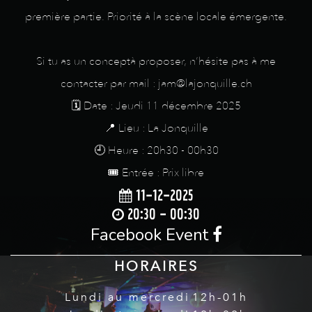
première partie. Priorité à la scène locale émergente.
Si tu as un conceptà proposer, n’hésite pas à me
contacter par mail : jam@lajonquille.ch
🗓️ Date : Jeudi 11 décembre 2025
📍 Lieu : La Jonquille
🕘 Heure : 20h30 - 00h30
🎟️ Entrée : Prix libre
11-12-2025
20:30 - 00:30
Facebook Event
HORAIRES
Lundi au mercredi
12h-01h