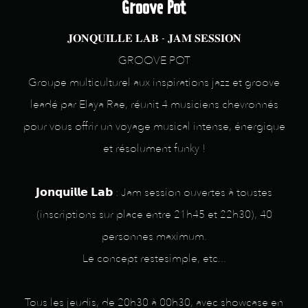
Groove Pot
𝐉𝐎𝐍𝐐𝐔𝐈𝐋𝐋𝐄 𝐋𝐀𝐁 - 𝐉𝐀𝐌 𝐒𝐄𝐒𝐒𝐈𝐎𝐍
GROOVE POT
Groupe multiculturel aux inspirations jazz et groove
leadé par Elaya Rae, réunit 4 musiciens chevronnés
pour vous offrir un voyage musical intense, énergique
et résolument funky !
𝗝𝗼𝗻𝗾𝘂𝗶𝗹𝗹𝗲 𝗟𝗮𝗯 : Jam session ouvertes à toustes
(inscriptions sur place entre 21h45 et 22h30), 40
personnes maximum.
Le concept restesimple, etc...
Tous les jeudis, de 20h30 à 00h30, avec showcase en