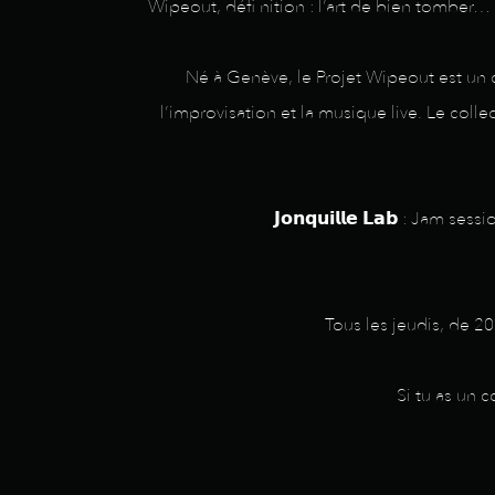
Wipeout, défi nition : l’art de bien tomber…
Né à Genève, le Projet Wipeout est un co
l’improvisation et la musique live. Le coll
𝗝𝗼𝗻𝗾𝘂𝗶𝗹𝗹𝗲 𝗟𝗮𝗯 : J
Tous les jeudis, de 2
Si tu as un 