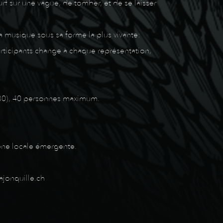
rf sur une vague, de tomber, et de se laisser
la musique sous sa forme la plus vivante:
participants change à chaque représentation,
 22h30), 40 personnes maximum.
cène locale émergente.
ajonquille.ch