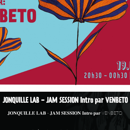
JONQUILLE LAB - JAM SESSION Intro par VENBETO
𝐉𝐎𝐍𝐐𝐔𝐈𝐋𝐋𝐄 𝐋𝐀𝐁 - 𝐉𝐀𝐌 𝐒𝐄𝐒𝐒𝐈𝐎𝐍 𝐈𝐧𝐭𝐫𝐨 𝐩𝐚𝐫 VENBETO