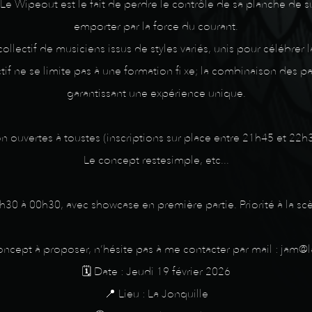
 Le Wipeout est le fait de perdre le contrôle de sa planche de su
emporter par la force du courant.
llectif de musiciens issus de styles variés, unis pour célébrer 
ectif ne se limite pas à une formation fi xe; la combinaison des 
garantissant une expérience unique.
am session ouvertes à toustes (inscriptions sur place entre 21h45 et
Le concept restesimple, etc...
0h30 à 00h30, avec showcase en première partie. Priorité à la s
concept à proposer, n’hésite pas à me contacter par mail : jam@l
🗓️ Date : Jeudi 19 février 2026
📍 Lieu : La Jonquille