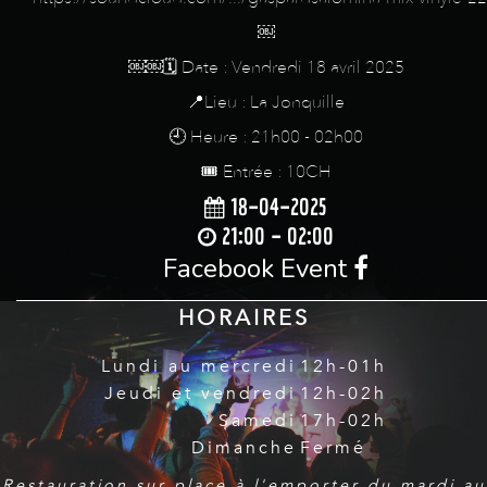
￼
￼￼🗓️ Date : Vendredi 18 avril 2025
📍Lieu : La Jonquille
🕘 Heure : 21h00 - 02h00
🎟️ Entrée : 10CH
18-04-2025
21:00 - 02:00
Facebook Event
HORAIRES
Lundi au mercredi
12h-01h
Jeudi et vendredi
12h-02h
Samedi
17h-02h
Dimanche
Fermé
Restauration sur place à l'emporter du mardi au