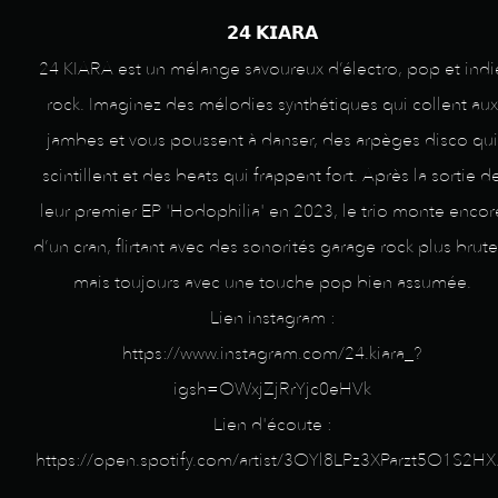
𝟮𝟰 𝗞𝗜𝗔𝗥𝗔
24 KIARA est un mélange savoureux d’électro, pop et indi
rock. Imaginez des mélodies synthétiques qui collent aux
jambes et vous poussent à danser, des arpèges disco qui
scintillent et des beats qui frappent fort. Après la sortie d
leur premier EP 'Hodophilia' en 2023, le trio monte encor
d’un cran, flirtant avec des sonorités garage rock plus brute
mais toujours avec une touche pop bien assumée.
Lien instagram :
https://www.instagram.com/24.kiara_?
igsh=OWxjZjRrYjc0eHVk
Lien d'écoute :
https://open.spotify.com/artist/3OYl8LPz3XParzt5O1S2HX.