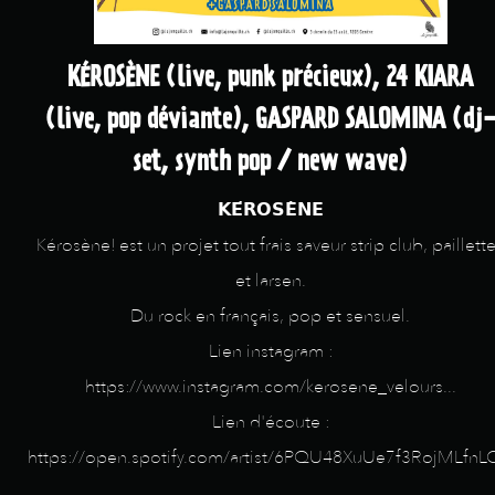
KÉROSÈNE (live, punk précieux), 24 KIARA
(live, pop déviante), GASPARD SALOMINA (dj
set, synth pop / new wave)
𝗞𝗘́𝗥𝗢𝗦𝗘̀𝗡𝗘
Kérosène! est un projet tout frais saveur strip club, paillett
et larsen.
Du rock en français, pop et sensuel.
Lien instagram :
https://www.instagram.com/kerosene_velours...
Lien d'écoute :
https://open.spotify.com/artist/6PQU48XuUe7f3RojMLfnLC