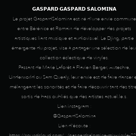
𝗚𝗔𝗦𝗣𝗔𝗥𝗗 𝗚𝗔𝗦𝗣𝗔𝗥𝗗 𝗦𝗔𝗟𝗢𝗠𝗜𝗡𝗔
Le projet GaspardSalomina est né d’une envie commune
entre Bérénice et Romain de développer des projets
artistiques liant musique et audiovisuel. Le Djing, partie
émergente du projet, vise à partager une sélection de leu
collection éclectique de vinyles.
Passant de Marie Laforêt à Flavien Berger, Autechre,
Underworld ou Sam Quealy, leur envie est de faire danser 
mélangeant les sonorités et de faire découvrir tant des titr
sortis de bacs oubliés que des artistes actuel.le.s.
Lien instagram :
@GaspardSalomina
Lien d'écoute :
https://soundcloud.com/.../gaspardsalomina-mix-vinyle-22.