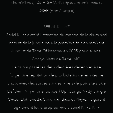
drum'n'bass), DJ HIGHMAN (dj-set, drum'n'bass) ,
DSER (dnb / jungle)
SERIAL KILLAZ
Serial Killaz a attiré l'attention du monde de la drum and
bass et de la jungle pour la première fois en remixant
Junglist de Tribe Of Issachar en 2005 pour le label
Congo Natty de Rebel MC.
Le duo a passé les deux dernières décennies à se
forger une réputation de producteurs de remixes de
choix, avec des sorties sur des labels de poids tels que
Def Jam, Ninja Tune, Souped Up, Congo Natty, Jungle
Cakes, Dub Shotta, Suburban Base et Playaz. Ils gèrent
également leurs propres labels Serial Killaz, Killa