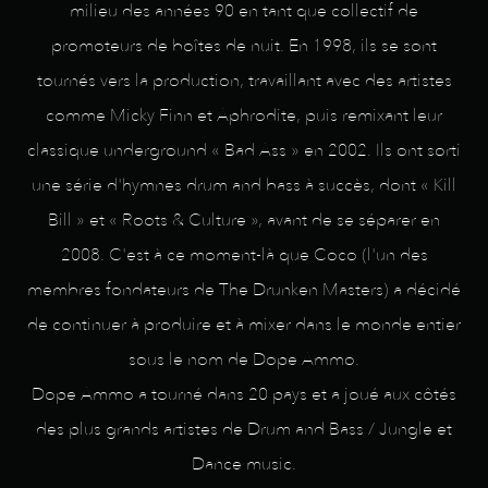
milieu des années 90 en tant que collectif de
promoteurs de boîtes de nuit. En 1998, ils se sont
tournés vers la production, travaillant avec des artistes
comme Micky Finn et Aphrodite, puis remixant leur
classique underground « Bad Ass » en 2002. Ils ont sorti
une série d'hymnes drum and bass à succès, dont « Kill
Bill » et « Roots & Culture », avant de se séparer en
2008. C'est à ce moment-là que Coco (l'un des
membres fondateurs de The Drunken Masters) a décidé
de continuer à produire et à mixer dans le monde entier
sous le nom de Dope Ammo.
Dope Ammo a tourné dans 20 pays et a joué aux côtés
des plus grands artistes de Drum and Bass / Jungle et
Dance music.