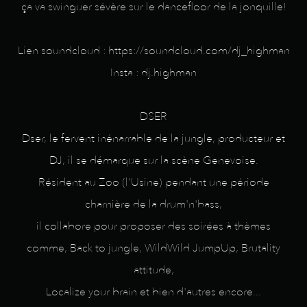
ça va swinguer sévère sur le dancefloor de la jonquille!
Lien soundcloud : https://soundcloud.com/dj_highman
Insta : dj.highman
DSER
Dser, le fervent inénarrable de la jungle, producteur et
DJ, il se démarque sur la scène Genevoise.
Résident au Zoo (l'Usine) pendant une période
charnière de la drum'n'bass,
il collabore pour proposer des soirées à thèmes
comme, Back to jungle, WildWild JumpUp, Brutality
attitude,
Localize your brain et bien d'autres encore...