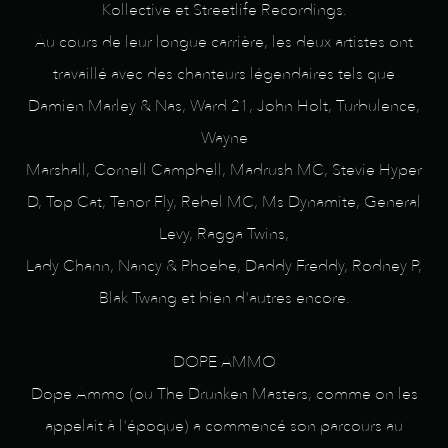
Kollective et Streetlife Recordings.
Au cours de leur longue carrière, les deux artistes ont
travaillé avec des chanteurs légendaires tels que
Damien Marley & Nas, Ward 21, John Holt, Turbulence,
Wayne
Marshall, Cornell Campbell, Madrush MC, Stevie Hyper
D, Top Cat, Tenor Fly, Rebel MC, Ms Dynamite, General
Levy, Ragga Twins,
Lady Chann, Nancy & Phoebe, Daddy Freddy, Rodney P,
Blak Twang et bien d'autres encore.
DOPE AMMO
Dope Ammo (ou The Drunken Masters, comme on les
appelait à l'époque) a commencé son parcours au