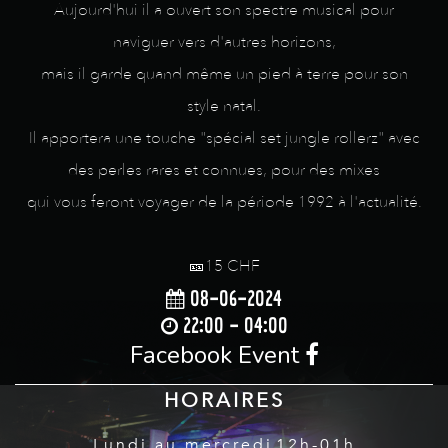
Aujourd'hui il a ouvert son spectre musical pour
naviguer vers d'autres horizons,
mais il garde quand même un pied à terre pour son
style natal.
Il apportera une touche "spécial set jungle rollerz" avec
des perles rares et connues, pour des mixes
qui vous feront voyager de la période 1992 à l'actualité.
🎫15 CHF
08-06-2024
22:00 - 04:00
Facebook Event
HORAIRES
Lundi au mercredi
12h-01h