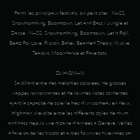
Parmi les principaux festivals, on peut citer : NASS,
Snowbombing, Boomtown, Let and Bass / Jungle et
Dance : NASS, Snowbombing, Boomtown, Let It Roll,
Beatz For Love, Fusion, Balter, Bearded Theory, Illusive,
Tearout, Moondance et Ravertots,
DJ HIGMAN
Sautillant entre des mélodies colorées, de grosses
nappes ronronnantes et de lourdes notes stridentes
ayant la capacité de scier le bec d'un corbeau en deux,
H!ghman virevolte entre les différents styles de drum
and bass depuis une dizaine d'années à Genève. Veillez
à faire sauter les tricots et autres fourrures hivernales car