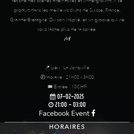
fétiche des scènes alternatives et underground, il se
produit dans les meilleurs clubs de Suisse, France,
Grande-Bretagne. Du son inspiré, et un groove qui ne
vous lâche plus de la soirée.
🎶💃
📍 Lieu : La Jonquille
🕗 Horaire : 21h00 - 3h00
🎟️ Entrée : 10CHF
07-02-2025
21:00 - 03:00
Facebook Event
HORAIRES