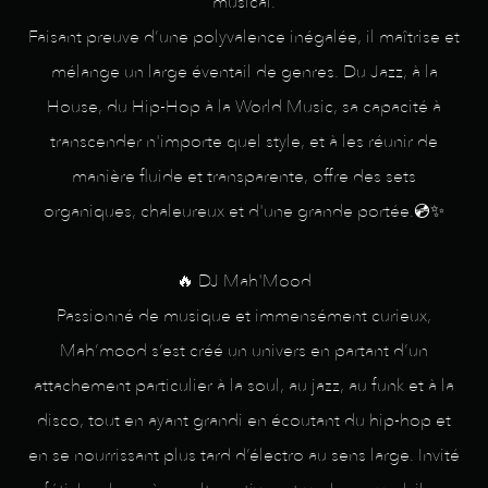
musical.
Faisant preuve d’une polyvalence inégalée, il maîtrise et
mélange un large éventail de genres. Du Jazz, à la
House, du Hip-Hop à la World Music, sa capacité à
transcender n'importe quel style, et à les réunir de
manière fluide et transparente, offre des sets
organiques, chaleureux et d'une grande portée.💿✨
🔥 DJ Mah'Mood
Passionné de musique et immensément curieux,
Mah’mood s’est créé un univers en partant d’un
attachement particulier à la soul, au jazz, au funk et à la
disco, tout en ayant grandi en écoutant du hip-hop et
en se nourrissant plus tard d’électro au sens large. Invité