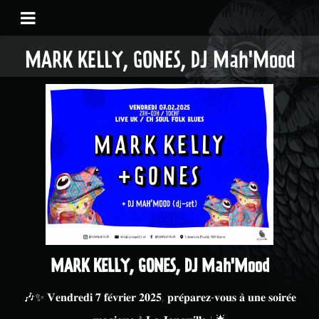
MARK KELLY, GONES, DJ Mah'Mood
MARK KELLY, GONES, DJ Mah'Mood
🎶✨ 𝐕𝐞𝐧𝐝𝐫𝐞𝐝𝐢 𝟕 𝐟𝐞́𝐯𝐫𝐢𝐞𝐫 𝟐𝟎𝟐𝟓, 𝐩𝐫𝐞́𝐩𝐚𝐫𝐞𝐳-𝐯𝐨𝐮𝐬 𝐚̀ 𝐮𝐧𝐞 𝐬𝐨𝐢𝐫𝐞́𝐞