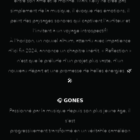
entre son âme et le monde. Mark Kelly ne crée pas
simplement de la musique, il évoque des émotions, il
peint des paysages sonores qui captivent l'auditeur et
l'invitent à un voyage introspectif!
À l'horizon, un nouvel album, attendu avec impatience
d'ici fin 2024, annonce un chapitre inédit. « Reflection »
n'est que le prélude d'un projet plus vaste, d’un
nouveau départ et une promesse de belles énergies. 🌿
🎤
🎧 𝗚𝗢𝗡𝗘𝗦
Passionné par la musique depuis son plus jeune âge, il
s'est
progressivement transformé en un véritable caméléon