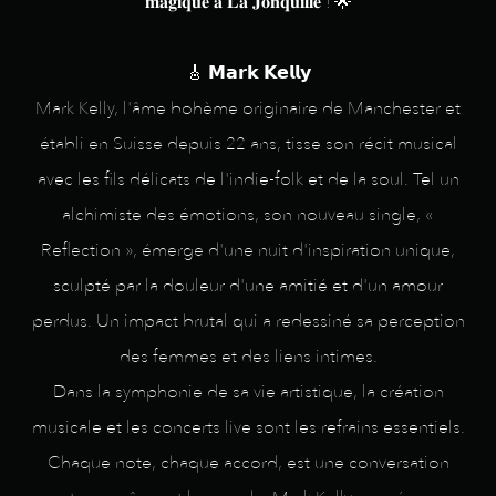
𝐦𝐚𝐠𝐢𝐪𝐮𝐞 𝐚̀ 𝐋𝐚 𝐉𝐨𝐧𝐪𝐮𝐢𝐥𝐥𝐞 ! 🌟
🎸 𝗠𝗮𝗿𝗸 𝗞𝗲𝗹𝗹𝘆
Mark Kelly, l'âme bohème originaire de Manchester et
établi en Suisse depuis 22 ans, tisse son récit musical
avec les fils délicats de l'indie-folk et de la soul. Tel un
alchimiste des émotions, son nouveau single, «
Reflection », émerge d'une nuit d'inspiration unique,
sculpté par la douleur d'une amitié et d'un amour
perdus. Un impact brutal qui a redessiné sa perception
des femmes et des liens intimes.
Dans la symphonie de sa vie artistique, la création
musicale et les concerts live sont les refrains essentiels.
Chaque note, chaque accord, est une conversation