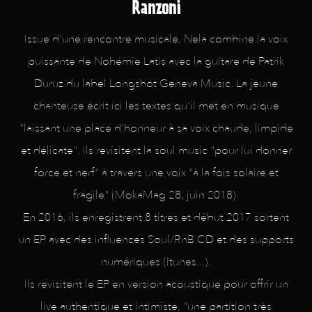
Ranzoni
Issue d'une rencontre musicale, Nela combine la voix
puissante de Nohémie Latis avec la guitare de Patrik
Duruz du label Longshot Geneva Music. La jeune
chanteuse écrit ici les textes qu'il met en musique
"laissant une place d'honneur à sa voix chaude, limpide
et délicate". Ils revisitent la soul music "pour lui donner
force et nerf" à travers une voix "à la fois solaire et
fragile" (MokaMag 28, juin 2018).
En 2016, ils enregistrent 8 titres et début 2017 sortent
un EP avec des influences Soul/RnB CD et des supports
numériques (Itunes...).
Ils revisitent le EP en version acoustique pour offrir un
live authentique et intimiste, "une partition très