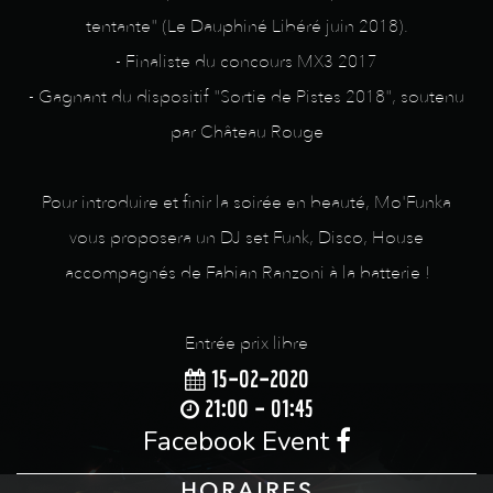
tentante" (Le Dauphiné Libéré juin 2018).
- Finaliste du concours MX3 2017
- Gagnant du dispositif "Sortie de Pistes 2018", soutenu
par Château Rouge
Pour introduire et finir la soirée en beauté, Mo'Funka
vous proposera un DJ set Funk, Disco, House
accompagnés de Fabian Ranzoni à la batterie !
Entrée prix libre
15-02-2020
21:00 - 01:45
Facebook Event
HORAIRES