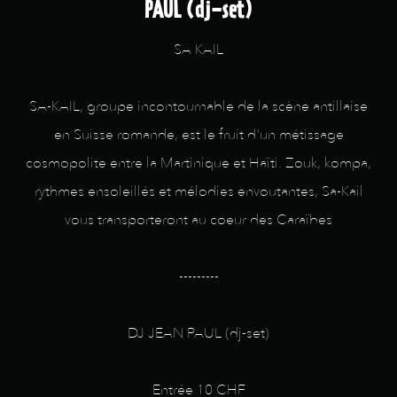
PAUL (dj-set)
SA KAIL
SA-KAIL, groupe incontournable de la scène antillaise
en Suisse romande, est le fruit d'un métissage
cosmopolite entre la Martinique et Haïti. Zouk, kompa,
rythmes ensoleillés et mélodies envoutantes, Sa-Kail
vous transporteront au coeur des Caraïbes
---------
DJ JEAN PAUL (dj-set)
Entrée 10 CHF