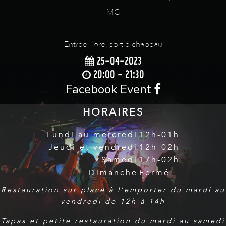
MC
Entrée libre, sortie chapeau
25-04-2023
20:00 - 21:30
Facebook Event
HORAIRES
Lundi au mercredi
12h-01h
Jeudi et vendredi
12h-02h
Samedi
17h-02h
Dimanche
Fermé
Restauration sur place à l'emporter du mardi au
vendredi de 12h à 14h
Tapas et petite restauration du mardi au samedi