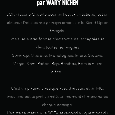
par WARY NICHEN
SOFA (Scène Ouverte pour un Festival Artistique) est un
plateau d'artistes axé principalement sur le Stand Up en
français.
mais les autres formes d’art sont aussi acceptées et
dans toutes les langues
Stand-up, Musique, Monologues, Impro, Sketchs,
Magie, Slam, Poésie, Rap, Beatbox, Extraits d'une
pièce...
C’est un plateau classique avec 3 artistes et un MC,
avec une petite particularité, un moment d’impro après
chaque passage.
L’artiste se mets sur le SOFA et répond au questions du