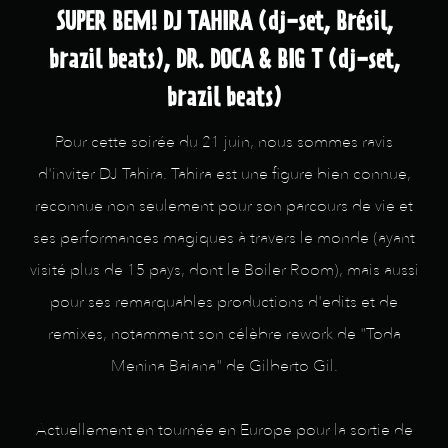
SUPER BEM! DJ TAHIRA (dj-set, Brésil,
brazil beats), DR. DOCA & BIG T (dj-set,
brazil beats)
Pour cette soirée du 21 juin, nous sommes ravis
d'inviter DJ Tahira. Tahira est une figure bien connue,
reconnue non seulement pour son parcours de vie et
ses performances magiques à travers le monde (ayant
visité plus de 15 pays, dont le Boiler Room), mais aussi
pour ses remarquables productions d'edits et de
remixes, notamment son célèbre rework de "Toda
Menina Baiana" de Gilberto Gil.
Actuellement en tournée en Europe pour la sortie de