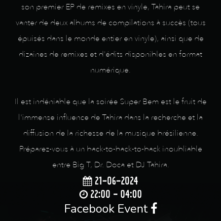
son premier EP de remixes en vinyle, Tahira peut se
vanter de deux albums de compilations à succès (tous
épuisés dans le monde entier en vinyle), ainsi que de
dizaines de remixes et d'édits disponibles en format
numérique.
Il est indéniable que la soirée Super Bem est le fruit de
l'immense influence de Tahira dans la recherche et la
diffusion de la richesse de la musique brésilienne.
Préparez-vous à un back-to-back-to-back inoubliable
entre Big T, Dr. Doca et DJ Tahira.
21-06-2024
22:00 - 04:00
Facebook Event