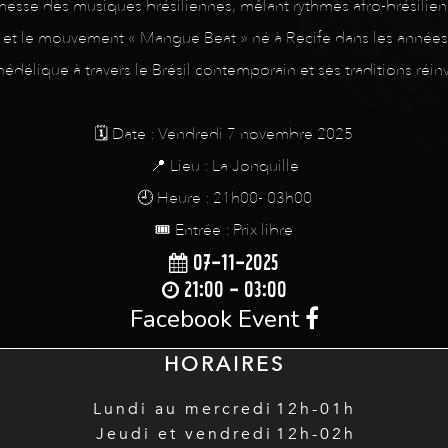
chesse des musiques brésiliennes, mêlant rythmes afro-brésilien
e et le mouvement « Mangue Beat » né à Recife dans les années
hédélique à travers le Brésil contemporain et ses traditions réin
🗓️ Date : Vendredi 7 novembre 2025
📍 Lieu : La Jonquille
🕘 Heure : 21h00- 03h00
🎟️ Entrée : Prix libre
07-11-2025
21:00 - 03:00
Facebook Event
HORAIRES
Lundi au mercredi
12h-01h
Jeudi et vendredi
12h-02h