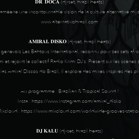
𝐃𝐑. 𝐃𝐎𝐂𝐀 (dj-set, brazil beats)
mèene une incontournable vision de la culture alternative musi
www.alternativobrasil.com
𝐀𝐌𝐈𝐑𝐀𝐋 𝐃𝐈𝐒𝐊𝐎 (dj-set, brazil beats)
genevois Les Babtous International, reconnu pour ses sets afro-
t rejoint le collectif Radio Krimi DJ’s. Présent sur les scènes su
ias Amiral Discos do Brazil, il explore des mixes inspirés des
Au programme : Brazilian & Tropical Sound !
Insta : https://www.instagram.com/amiral_disko
ixcloud : https://www.mixcloud.com/worldwide-grooves-statio
𝐃𝐉 𝐊𝐀𝐋𝐔 (dj-set, brazil beats)