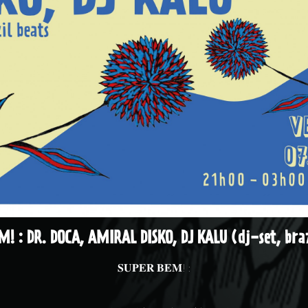
M! : DR. DOCA, AMIRAL DISKO, DJ KALU (dj-set, braz
𝐒𝐔𝐏𝐄𝐑 𝐁𝐄𝐌! :