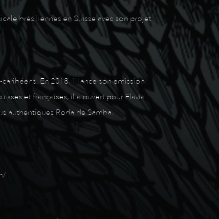
cale brésiliennes en Suisse avec son projet:
caribéens. En 2018, il lance son émission
isses et françaises, il a ouvert pour Flavia
 plus authentiques Roda de Samba.
n/