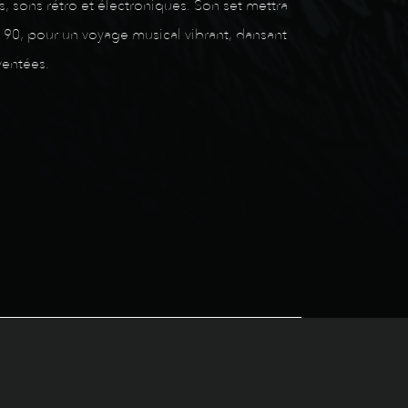
s, sons rétro et électroniques. Son set mettra
 90, pour un voyage musical vibrant, dansant
ventées.