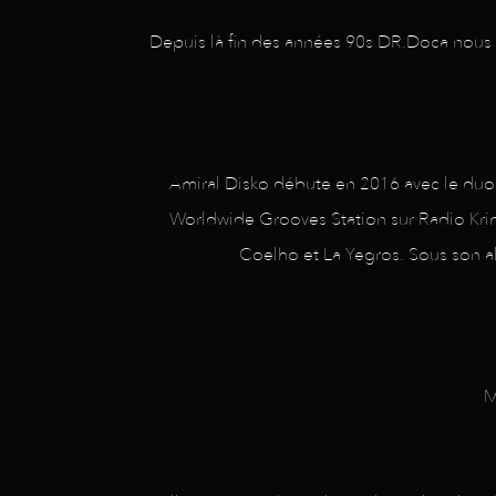
Depuis là fin des années 90s DR.Doca nous a
Amiral Disko débute en 2016 avec le duo 
Worldwide Grooves Station sur Radio Krimi e
Coelho et La Yegros. Sous son al
M