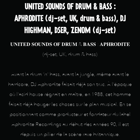
UNITED SOUNDS OF DRUM & BASS :
APHRODITE (dj-set, UK, drum & bass), DJ
HIGHMAN, DSER, ZENOM (dj-set)
𝐔𝐍𝐈𝐓𝐄𝐃 𝐒𝐎𝐔𝐍𝐃𝐒 𝐎𝐅 𝐃𝐑𝐔𝐌 & 𝐁𝐀𝐒𝐒 : 𝐀𝐏𝐇𝐑𝐎𝐃𝐈𝐓𝐄
(dj-set, UK, drum & bass)
Avant la drum 'n' bass, avant la jungle, même avant le
hardcore, DJ Aphrodite faisait déjà son truc. À l’époque
où l’acid house régnait en maître, en 1988, cet homme
faisait déjà bouger les choses sur le plan musical. En se
positionnant comme producteur et fondateur du label
Aphrodite Recordings au début des années 90, il est
depuis un pilier de la scène rave britannique.