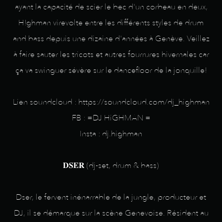
ayant la capacité de scier le bec d'un corbeau en deux,
H!ghman virevolte entre les différents styles de drum
and bass depuis une dizaine d'années à Genève. Veillez
à faire sauter les tricots et autres fourrures hivernales car
ça va swinguer sévère sur le dancefloor de la jonquille!
Lien soundcloud : https://soundcloud.com/dj_highman
FB : =DJ HiGHMAN =
Insta : dj.highman
𝐃𝐒𝐄𝐑 (dj-set, drum & bass)
Dser, le fervent inénarrable de la jungle, producteur et
DJ, il se démarque sur la scène Genevoise. Résident au