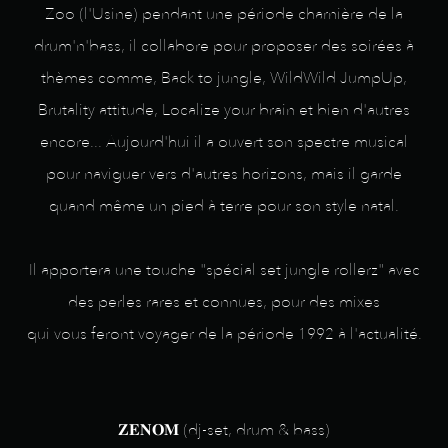
Zoo (l'Usine) pendant une période charnière de la
drum'n'bass, il collabore pour proposer des soirées à
thèmes comme, Back to jungle, WildWild JumpUp,
Brutality attitude, Localize your brain et bien d'autres
encore... Aujourd'hui il a ouvert son spectre musical
pour naviguer vers d'autres horizons, mais il garde
quand même un pied à terre pour son style natal.
Il apportera une touche "spécial set jungle rollerz" avec
des perles rares et connues, pour des mixes
qui vous feront voyager de la période 1992 à l'actualité.
𝐙𝐄𝐍𝐎𝐌 (dj-set, drum & bass)