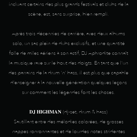
incluant certains des plus grands festivals et clubs de la
scène, est, sans surprise, bien rempli.
Après trois décennies de carrière, avec deux albums
solo, un sac plein de dubs exclusifs, et une quantité
folle de miles aériens à son actif, DJ Aphrodite connaît
la musique rave sur le bout des doigts. En tant que l’un
des parrains de la drum 'n' bass, il est plus que capable
d’enseigner à la nouvelle génération quelques leçons
sur comment les légendes font les choses.
𝐃𝐉 𝐇𝐈𝐆𝐇𝐌𝐀𝐍 (dj-set, drum & bass)
Sautillant entre des mélodies colorées, de grosses
nappes ronronnantes et de lourdes notes stridentes