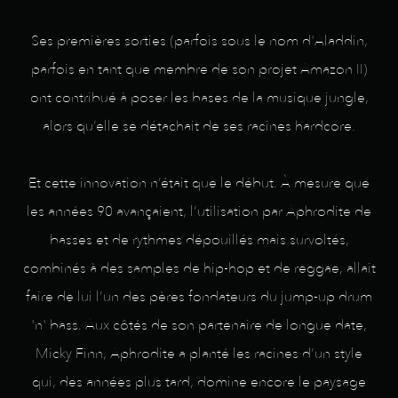
Ses premières sorties (parfois sous le nom d'Aladdin,
parfois en tant que membre de son projet Amazon II)
ont contribué à poser les bases de la musique jungle,
alors qu’elle se détachait de ses racines hardcore.
Et cette innovation n’était que le début. À mesure que
les années 90 avançaient, l’utilisation par Aphrodite de
basses et de rythmes dépouillés mais survoltés,
combinés à des samples de hip-hop et de reggae, allait
faire de lui l’un des pères fondateurs du jump-up drum
'n' bass. Aux côtés de son partenaire de longue date,
Micky Finn, Aphrodite a planté les racines d’un style
qui, des années plus tard, domine encore le paysage