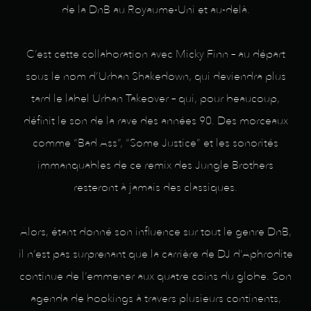
de la DnB au Royaume-Uni et au-delà.
C’est cette collaboration avec Micky Finn – au départ
sous le nom d’Urban Shakedown, qui deviendra plus
tard le label Urban Takeover – qui, pour beaucoup,
définit le son de la rave des années 90. Des morceaux
comme “Bad Ass”, “Some Justice” et les sonorités
immanquables de ce remix des Jungle Brothers
resteront à jamais des classiques.
Alors, étant donné son influence sur tout le genre DnB,
il n’est pas surprenant que la carrière de DJ d’Aphrodite
continue de l’emmener aux quatre coins du globe. Son
agenda de bookings à travers plusieurs continents,