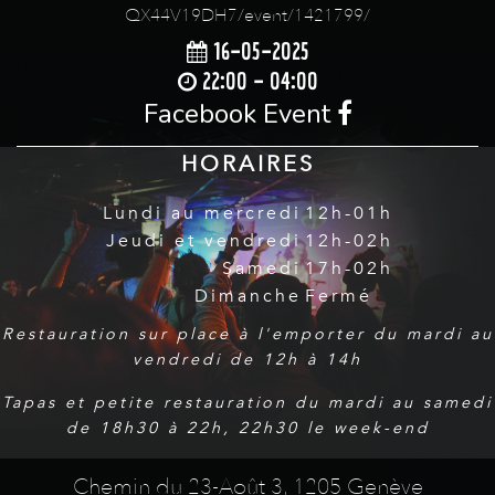
QX44V19DH7/event/1421799/
16-05-2025
22:00 - 04:00
Facebook Event
HORAIRES
Lundi au mercredi
12h-01h
Jeudi et vendredi
12h-02h
Samedi
17h-02h
Dimanche
Fermé
Restauration sur place à l'emporter du mardi au
vendredi de 12h à 14h
Tapas et petite restauration du mardi au samedi
de 18h30 à 22h, 22h30 le week-end
Chemin du 23-Août 3, 1205 Genève