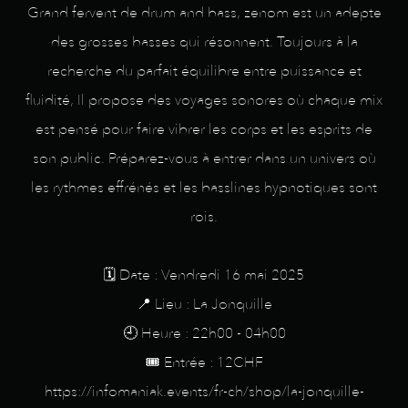
Grand fervent de drum and bass, zenom est un adepte
des grosses basses qui résonnent. Toujours à la
recherche du parfait équilibre entre puissance et
fluidité, Il propose des voyages sonores où chaque mix
est pensé pour faire vibrer les corps et les esprits de
son public. Préparez-vous à entrer dans un univers où
les rythmes effrénés et les basslines hypnotiques sont
rois.
🗓️ Date : Vendredi 16 mai 2025
📍 Lieu : La Jonquille
🕘 Heure : 22h00 - 04h00
🎟️ Entrée : 12CHF
https://infomaniak.events/fr-ch/shop/la-jonquille-