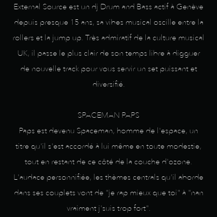
External Source est un dj Drum and Bass actif à Genève
depuis presque 15 ans, sa vibes musical oscille entre la
rollers et la jump up. Très admiratif de la culture musical
UK, il passe le plus clair de son temps libre à digguer
de nouvelle track pour vous servir un set puissant et
diversifié.
SPACEMAN PAPS
Paps est devenu Spaceman, homme de l'espace, un
titre qu'il s'est accordé à lui même en toute modestie,
tout en restant de ce côté de la couche d'ozone.
L'audace personnifiée, les thèmes centrals qu'il aborde
dans ses couplets vont de "je rap mieux que toi" à "nan
vraiment j'suis trop fort".