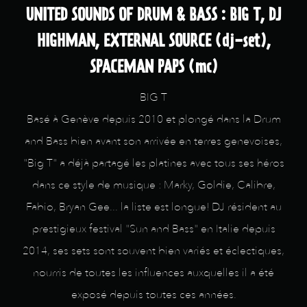
UNITED SOUNDS OF DRUM & BASS : BIG T, DJ
HIGHMAN, EXTERNAL SOURCE (dj-set),
SPACEMAN PAPS (mc)
BIG T
Basé à Genève depuis 2010 et plongé dans la Drum
and Bass bien avant son arrivée en terres genevoises,
"Big T" a déjà partagé les platines avec tous ses héros
dans ce style de musique : Marky, Goldie, Calibre,
Fabio, Bryan Gee... la liste est longue! DJ résident au
prestigieux festival "Sun and Bass" en Italie depuis
2014, ses sets sont souvent bien variés et éclectiques,
nourris de toutes les influences auxquelles il a été
exposé depuis toutes ces années.