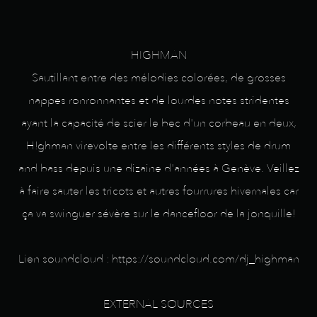
HIGHMAN
Sautillant entre des mélodies colorées, de grosses
nappes ronronnantes et de lourdes notes stridentes
ayant la capacité de scier le bec d'un corbeau en deux,
H!ghman virevolte entre les différents styles de drum
and bass depuis une dizaine d'années à Genève. Veillez
à faire sauter les tricots et autres fourrures hivernales car
ça va swinguer sévère sur le dancefloor de la jonquille!
Lien soundcloud : https://soundcloud.com/dj_highman
EXTERNAL SOURCES