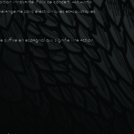
sition innovante. Pour ce concert, Akt Ando
le mélange de sons électroniques etacoustiques
e suffixe en espagnol qui signifie une action