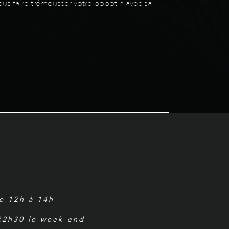
ous faire trémousser votre popotin avec sa
de 12h à 14h
 22h30 le week-end