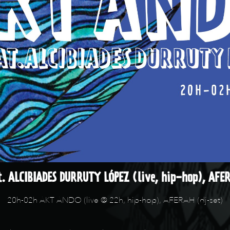
. ALCIBIADES DURRUTY LÓPEZ (live, hip-hop), AFE
20h-02h AKT ANDO (live @ 22h, hip-hop), AFERAH (dj-set)