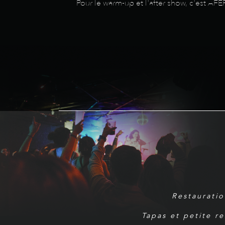
Pour le warm-up et l'after show, c'est AF
Restauratio
Tapas et petite r