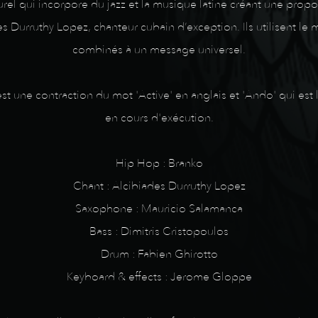
el qui incorpore du jazz et la musique latine créant une propo
ades Durruthy Lopez, chanteur cubain d’exception. Ils utilisent 
combinés à un message universel.
st une contraction du mot 'Active' en anglais et 'Ando' qui est l
en cours d'exécution.
Hip Hop : Branko
Chant : Alcibiades Durruthy Lopez
Saxophone : Mauricio Salamanca
Bass : Dimitris Cristopoulos
Drum : Fabien Ghirotto
Keyboard & effects : Jerome Gloppe