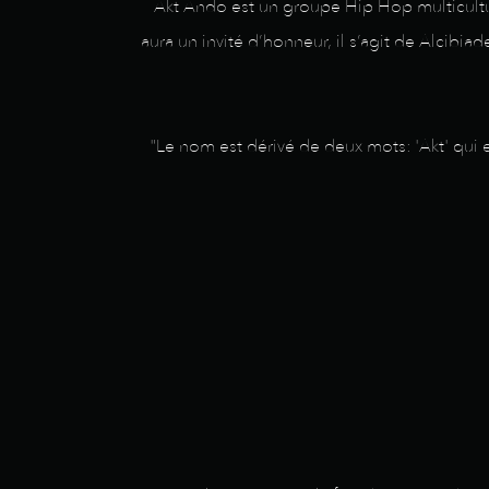
Akt Ando est un groupe Hip Hop multicultur
aura un invité d’honneur, il s’agit de Alcibi
"Le nom est dérivé de deux mots: 'Akt' qui e