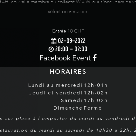
ERAH, nouvelle membre du collectif W.A.W. qui s'occupera de v
sélection aiguisée.
Entrée 10 CHF
02-09-2022
20:00 - 02:00
Facebook Event
HORAIRES
Lundi au mercredi
12h-01h
Jeudi et vendredi
12h-02h
Samedi
17h-02h
Dimanche
Fermé
n sur place à l'emporter du mardi au vendredi 
estauration du mardi au samedi de 18h30 à 22h,