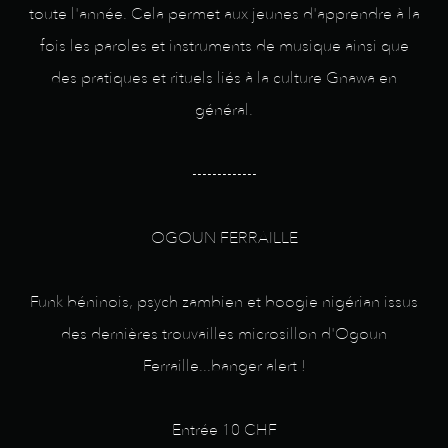
toute l'année. Cela permet aux jeunes d'apprendre à la
fois les paroles et instruments de musique ainsi que
des pratiques et rituels liés à la culture Gnawa en
général.
-------------
OGOUN FERRAILLE
Funk béninois, psych zambien et boogie nigérian issus
des dernières trouvailles microsillon d'Ogoun
Ferraille...banger alert !
Entrée 10 CHF