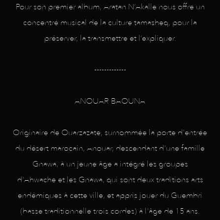
Pour son premier album, Aratan N‘Akalle nous offre un
concentré musical de la culture tamasheq, pour la
préserver, la transmettre et l‘expliquer.
-------------
ANOUAR BAOUNA
Originaire de Ouarzazate, surnommée la porte d'entrée
du désert marocain, Anouar, descendant d'une famille
Gnawa, à un jeune âge a intégré les groupes
d'Ahwache et les Gnawa, qui sont deux traditions arts
endémiques à cette ville, et appris jouer du Guembri
(basse traditionnelle trois cordes) à l'âge de 15 ans.