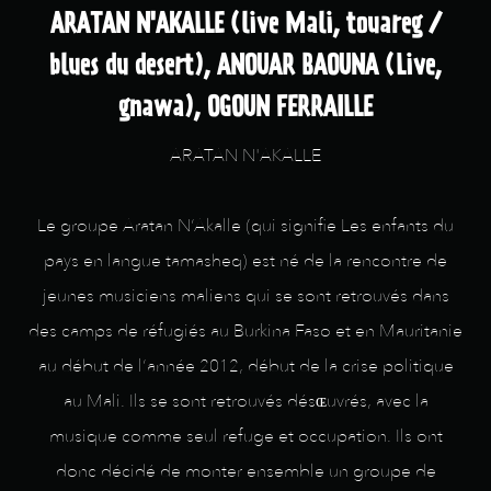
ARATAN N'AKALLE (live Mali, touareg /
blues du desert), ANOUAR BAOUNA (Live,
gnawa), OGOUN FERRAILLE
ARATAN N'AKALLE
Le groupe Aratan N‘Akalle (qui signifie Les enfants du
pays en langue tamasheq) est né de la rencontre de
jeunes musiciens maliens qui se sont retrouvés dans
des camps de réfugiés au Burkina Faso et en Mauritanie
au début de l‘année 2012, début de la crise politique
au Mali. Ils se sont retrouvés désɶuvrés, avec la
musique comme seul refuge et occupation. Ils ont
donc décidé de monter ensemble un groupe de