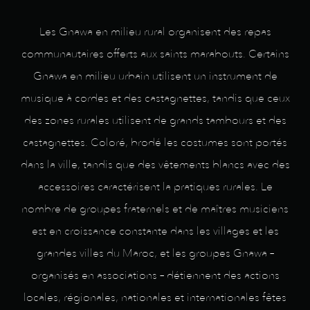
Les Gnawa en milieu rural organisent des repas
communautaires offerts aux saints marabouts. Certains
Gnawa en milieu urbain utilisent un instrument de
musique à cordes et des castagnettes, tandis que ceux
des zones rurales utilisent de grands tambours et des
castagnettes. Coloré, brodé les costumes sont portés
dans la ville, tandis que des vêtements blancs avec des
accessoires caractérisent la pratiques rurales. Le
nombre de groupes fraternels et de maîtres musiciens
est en croissance constante dans les villages et les
grandes villes du Maroc, et les groupes Gnawa –
organisés en associations – détiennent des actions
locales, régionales, nationales et internationales fêtes