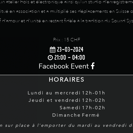
atelier bois et électronique ainsi qu’un studio d’enregistre
nstitué en association et a multiplié ses déplacements en Suisse 
f d’amour et d’unité en restant fidèle à la tradition du Sound Sy
Prix : 15 CHF
23-03-2024
21:00 - 04:00
Facebook Event
HORAIRES
Lundi au mercredi
12h-01h
Jeudi et vendredi
12h-02h
Samedi
17h-02h
Dimanche
Fermé
n sur place à l'emporter du mardi au vendredi 