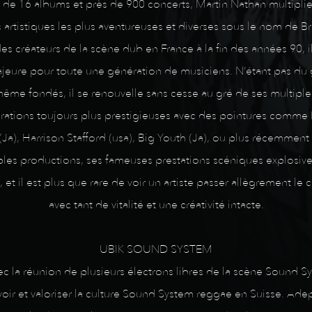
n de 16 albums et près de 900 concerts, Martin Nathan multiplie
 artistiques les plus aventureuses et diverses sous le nom de 
 créateurs de la scène dub en France à la fin des années 90, 
ure pour toute une génération de musiciens. N’étant pas du g
même fondés, il se renouvelle sans cesse au gré de ses multiple
tions toujours plus prestigieuses avec des pointures comme H
(Ja), Harrison Stafford (usa), Big Youth (Ja), ou plus récemment
ples productions, ses fameuses prestations scéniques explosive
 et il est plus que rare de voir un artiste passer allègrement le
avec tant de vitalité et une créativité intacte.
UBIK SOUND SYSTEM
vec la réunion de plusieurs électrons libres de la scène Sound
ir et valoriser la culture Sound System reggae en Suisse. Adep