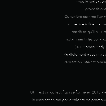
Avec la réalisatio
propositions
Considéré comme l’un des
comme une influence maje
modèles qu’il a lui-
notamment des collabora
(uk), Horace Andy 
Parallèlement à ses multi
réputation internationale,
Ubik est un collectif qui se forme en 2010 a
le crew est animé par la volonté de promouvo