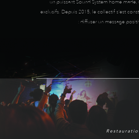
un puissant Sound System home made, un 
exclusifs. Depuis 2015, le collectif s’est co
: diffuser un message positi
Restauratio