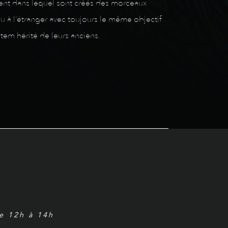
ment dans lequel sont créés des morceaux
ou à l’étranger avec toujours le même objectif
stem hérité de leurs anciens.
de 12h à 14h