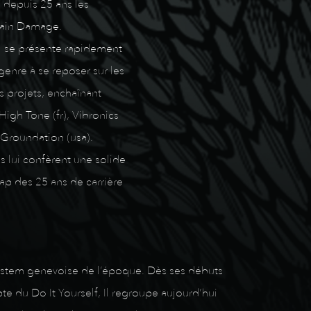
 depuis 25 ans les
Brain Damage.
il se présente rapidement
enre à se reposer sur les
s projets, enchaînant
igh Tone (fr), Vibronics
 Groundation (usa).
s lui confèrent une solide
 cap des 25 ans de carrière
 System genevoise de l’époque. Dès ses débuts
te du Do It Yourself, Il regroupe aujourd’hui