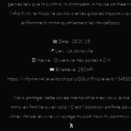
genres tels que la cumbia, la champeta, la house caribéenn
l'afro funk, le disco, le soukous et les grooves tropicaux qu
enflamment immanquablement les dancefloors.
📅 Date : 25.01.25
📍 Lieu : La Jonquille
⏰ Heure : Ouverture des portes à 21h
🎟️ Billetterie: 25CHF
https://infomaniak.events/shop/UG3kJKPnxs/event/134530
Viens partager cette soirée mémorable avec nous, entre
amis, en famille ou en solo ! C'est l'occasion parfaite pou
vibrer, danser et vivre un voyage musical hors du commun. 
🕺