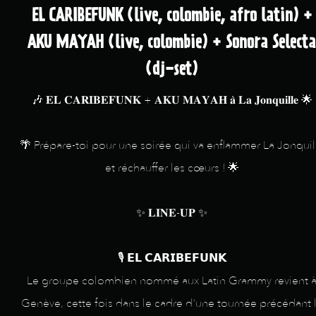
EL CARIBEFUNK (live, colombie, afro latin) +
AKU MAYAH (live, colombie) + Sonora Selecta
(dj-set)
🎶 𝐄𝐋 𝐂𝐀𝐑𝐈𝐁𝐄𝐅𝐔𝐍𝐊 + 𝐀𝐊𝐔 𝐌𝐀𝐘𝐀𝐇 𝐚̀ 𝐋𝐚 𝐉𝐨𝐧𝐪𝐮𝐢𝐥𝐥𝐞 🌟
🌴 Prépare-toi pour une soirée qui va enflammer La Jonquil
et réchauffer les cœurs ! 🌟
✨ 𝐋𝐈𝐍𝐄-𝐔𝐏 ✨
🎙️ 𝗘𝗟 𝗖𝗔𝗥𝗜𝗕𝗘𝗙𝗨𝗡𝗞
Le groupe colombien nommé aux Latin Grammy revient 
Genève, cette fois dans le cadre d'une tournée précédant 