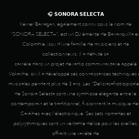
🎧 𝗦𝗢𝗡𝗢𝗥𝗔 𝗦𝗘𝗟𝗘𝗖𝗧𝗔
Keiner Barragan, également connu sous le nom de
"SONORA SELECTA", est un DJ émérite de Barranquilla e
Colombie, issu d'une famille de musiciens et de
collectionneurs. Il a débuté sa
carrière dans un projet de radio communautaire appelé
Vokaribe, où il a développé ses connaissances techniques 
musicales pendant plus de 3 ans. Les "Deliciasafrotropicale
de Sonora Selecta sont une symbiose élégante entre le
contemporain et le traditionnel, fusionnant la musique de
Caraïbes avec l'électronique. Ses sets nomades et
polyrythmiques sont un véritable délice pour les oreilles,
offrant une variété de