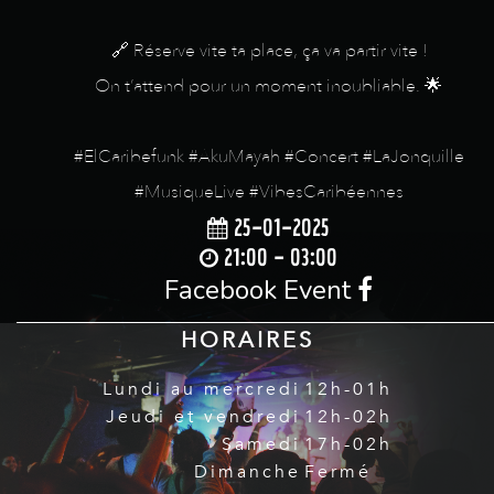
🔗 Réserve vite ta place, ça va partir vite !
On t’attend pour un moment inoubliable. 🌟
#ElCaribefunk #AkuMayah #Concert #LaJonquille
#MusiqueLive #VibesCaribéennes
25-01-2025
21:00 - 03:00
Facebook Event
HORAIRES
Lundi au mercredi
12h-01h
Jeudi et vendredi
12h-02h
Samedi
17h-02h
Dimanche
Fermé