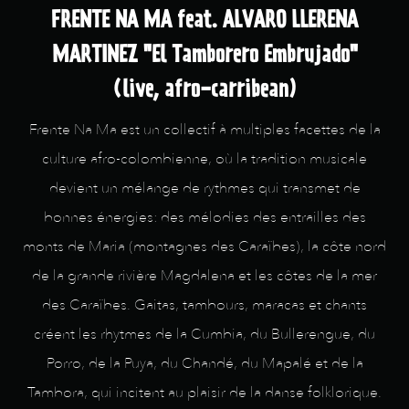
FRENTE NA MA feat. ALVARO LLERENA
MARTINEZ "El Tamborero Embrujado"
(live, afro-carribean)
Frente Na Ma est un collectif à multiples facettes de la
culture afro-colombienne, où la tradition musicale
devient un mélange de rythmes qui transmet de
bonnes énergies: des mélodies des entrailles des
monts de Maria (montagnes des Caraïbes), la côte nord
de la grande rivière Magdalena et les côtes de la mer
des Caraïbes. Gaitas, tambours, maracas et chants
créent les rhytmes de la Cumbia, du Bullerengue, du
Porro, de la Puya, du Chandé, du Mapalé et de la
Tambora, qui incitent au plaisir de la danse folklorique.