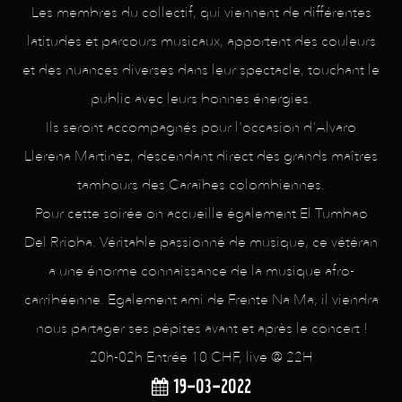
Les membres du collectif, qui viennent de différentes
latitudes et parcours musicaux, apportent des couleurs
et des nuances diverses dans leur spectacle, touchant le
public avec leurs bonnes énergies.
Ils seront accompagnés pour l'occasion d'Alvaro
Llerena Martinez, descendant direct des grands maîtres
tambours des Caraïbes colombiennes.
Pour cette soirée on accueille également El Tumbao
Del Rrioba. Véritable passionné de musique, ce vétéran
a une énorme connaissance de la musique afro-
carribéenne. Egalement ami de Frente Na Ma, il viendra
nous partager ses pépites avant et après le concert !
20h-02h Entrée 10 CHF, live @ 22H
19-03-2022