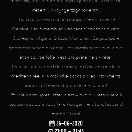
madness, transe berbère, envol gitan avec un vent du
désert, un voyage tziganoriental.
The Gypson Five est un groupe d'amis jouant à
Genève. Les 5 membres viennent d'horizons divers:
Slovaquie, Algérie, Suisse, Mexique... Ce groupe à
géométrie variable a connu de nombreuses évolutions
et sa course folle n'est pas prête de s'arrêter.
Que ce soit au bord du Léman, du Danube ou de la
méditerranée, à la moindre occasion les instruments
sortent et la vie est prétexte à musique!
Pour le warm up et l'after, c'est Aloko qui retournera à
ses sources pour vous faire bouger dans tous les sens!
Entrée :10 chf
26-06-2020
21:00 - 01:45