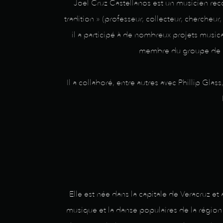
Joel Cruz Castellanos est un musicien rec
tradition » (professeur, collecteur, chercheur
il a participé à de nombreux projets music
membre du groupe de re
Il a collaboré, entre autres avec Phillip Gl
Elle est née dans la capitale de Veracruz et 
musique et la danse populaires de la région d