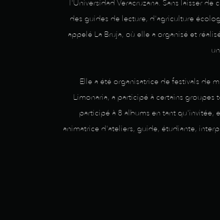
l'Universidad Veracruzana. Sans laisser de c
des guides de lecture, d'agriculture écolog
appelé La Bruja, où elle a organisé et réa
un
Elle a été organisatrice de festivals de
Limonaria, a participé à certains groupes 
participé à 8 albums en tant qu'invitée,
animatrice d'ateliers, guide, étudiante, in