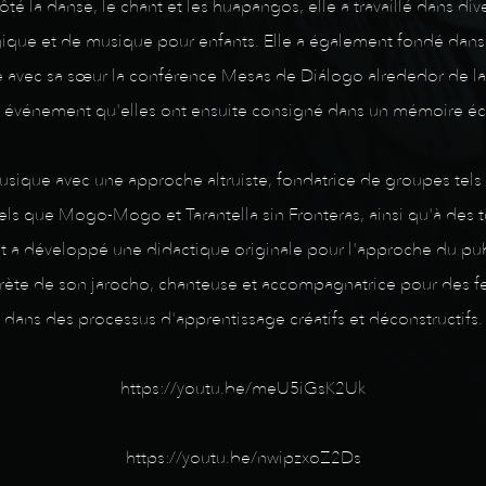
ôté la danse, le chant et les huapangos, elle a travaillé dans di
ique et de musique pour enfants. Elle a également fondé dans sa 
lisé avec sa sœur la conférence Mesas de Diálogo alrededor de l
 événement qu'elles ont ensuite consigné dans un mémoire écr
 musique avec une approche altruiste, fondatrice de groupes tels
tels que Mogo-Mogo et Tarantella sin Fronteras, ainsi qu'à des 
 et a développé une didactique originale pour l'approche du pub
terprète de son jarocho, chanteuse et accompagnatrice pour de
dans des processus d'apprentissage créatifs et déconstructifs.
https://youtu.be/meU5iGsK2Uk
https://youtu.be/nwipzxoZ2Ds