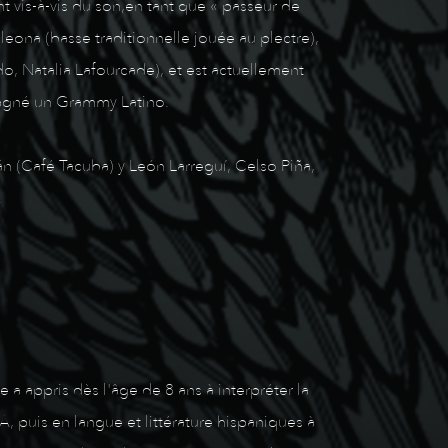
 vis-à-vis du son,en tant que « passeur de
 leona (basse traditionnelle jouée au plectre),
o, Natalia Lafourcade), et est actuellement
gagné un Grammy Latino.
án (Café Tacuba) y León Larreguí, Celso Piña,
.
e a appris dès l'âge de 8 ans à interpréter la
A, puis en langue et littérature hispaniques à