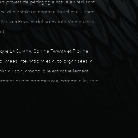
vers projets de pédagogie active en réalisant
ville natale un centre culturel et culinaire
a Música Popular del Sotavento Veracruzano,
it.
 que La Surada, Son de Taranta et Flor de
tournées internationales auto-organisées, a
lic au son jarocho. Elle est actuellement
s femmes et des hommes qui, comme elle, sont