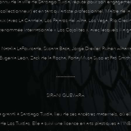
onnu de la ville de Santiago Tuxtla, réputé pour son engagement
, collectionneur) et en tant qu'artiste professionnel. Maître de la
aux (avec La Candela, Los Pájaros del Alba, Los Vega, Río Crecid
nommée internationale « Los Cojolites », avec lesquels il a 
ass, Natalia LaFourcade, Susana Baca, Jorge Drexler, Rubén Albarr
Eugenia León, Zack de la Rocha, FodayMusa Suso et Pati Smith
-------------
SIRANI GUEVARA
a grandi à Santiago Tuxtla, lieu de ses ancêtres maternels, où ell
e Los Tuxtlas. Elle a suivi une licence en arts plastiques à l'INB