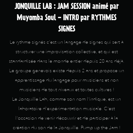
JONQUILLE LAB : JAM SESSION animé par
Muyomba Soul - INTRO par RYTHMES
SIGNES
Le rythme signés c'est un langage de signes qui sert à
structurer une improvisation collective, et qui est
standardisée dans le monde entier depuis 20 ans déjà.
Le groupe genevois existe depuis 2 ans et propose un
apprentissage du langage pour musiciens et non
musiciens de tout niveaux et toutes cultures !
Le Jonquille Lab, comme son nom l'indique, est un
laboratoire d'expérimentation musicale. C'est
l'occasion de venir découvrir et de participer à la
création du son de la Jonquille. Pump up the Jam !