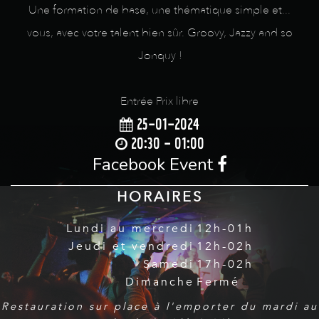
Une formation de base, une thématique simple et...
vous, avec votre talent bien sûr. Groovy, Jazzy and so
Jonquy !
Entrée Prix libre
25-01-2024
20:30 - 01:00
Facebook Event
HORAIRES
Lundi au mercredi
12h-01h
Jeudi et vendredi
12h-02h
Samedi
17h-02h
Dimanche
Fermé
Restauration sur place à l'emporter du mardi au