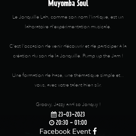
Muyomba Soul
Le Jonquille Lab, comme son nom l'indique, est un
laboratoire d'expérimentation musicale.
C'est l'occasion de venir découvrir et de participer à la
création du son de la Jonquille. Pump up the Jam !
Une formation de base, une thématique simple et...
vous, avec votre talent bien sûr.
Groovy, Jazzy and so Jonquy !
23-03-2023
20:30 - 01:00
Facebook Event