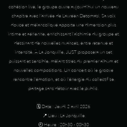
cohésion live, le groupe ouvre aujourd’hui un nouveau
chapitre avec l’arrivée de Laureen Detomasi. Sa voix
douce et mélancolique apporte une dimension plus
intime et aérienne, enrichissant l’alchimie du groupe et
dessinant de nouvelles nuances, entre retenue et
intensité. À La Jonquille, JUST proposera un set
puissant et sensible, mêlant titres du premier album et
nouvelles compositions. Un concert où le groove
rencontre l’émotion, et où l’énergie du collectif se
partage sans détour avec le public.
🗓️ Date : Jeudi 2 avril 2026
📍 Lieu : La Jonquille
🕘 Heure : 20h30 - 00h30