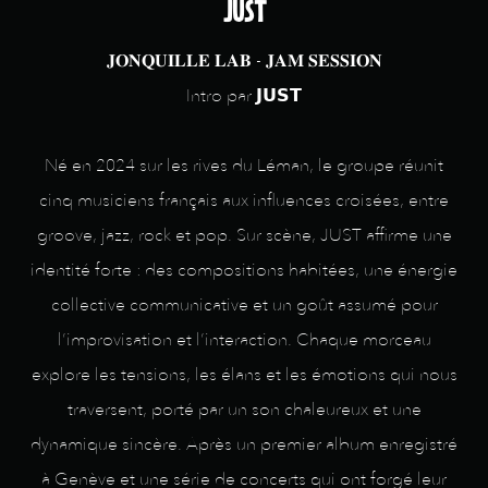
JUST
𝐉𝐎𝐍𝐐𝐔𝐈𝐋𝐋𝐄 𝐋𝐀𝐁 - 𝐉𝐀𝐌 𝐒𝐄𝐒𝐒𝐈𝐎𝐍
Intro par 𝗝𝗨𝗦𝗧
Né en 2024 sur les rives du Léman, le groupe réunit
cinq musiciens français aux influences croisées, entre
groove, jazz, rock et pop. Sur scène, JUST affirme une
identité forte : des compositions habitées, une énergie
collective communicative et un goût assumé pour
l’improvisation et l’interaction. Chaque morceau
explore les tensions, les élans et les émotions qui nous
traversent, porté par un son chaleureux et une
dynamique sincère. Après un premier album enregistré
à Genève et une série de concerts qui ont forgé leur