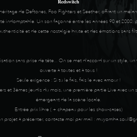
𝐑𝐞𝐝𝐬𝐰𝐢𝐭𝐜𝐡
héritage de Deftones, Foo Fighters et Seether, offrant un méla
ité indomptable. Un son façonné entre les années 90 et 2000, 
authenticité et de cette nostalgie brute et des émotions sans filt
ation sans prise de tête... On se met d’accord sur un style, un
ouverte à toutes et à tous !
Seule exigence : Si tu le fais, fais le avec amour !
1ers et 3èmes jeudis du mois, une première partie Live avec un
émergeant de la scène locale.
Entrée prix libre ( + chapeau pour les show-cases)
 un projet à présenter, contacte moi par mail : muyomba.soul@