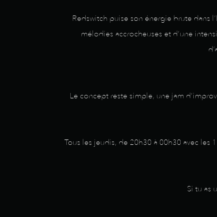
Redswitch puise son énergie brute dans l’
mélodies accrocheuses et d’une intens
d’
Le concept reste simple, une jam d’improvis
Tous les jeudis, de 20h30 à 00h30 avec les 
Si tu as