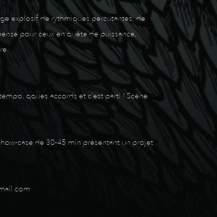
nge explosif de rythmiques percutantes, de
pensé pour ceux en quête de puissance,
re.
 tempo, qques accords et c’est parti ! Scène
 show-case de 30-45 min présentant un projet
gmail.com