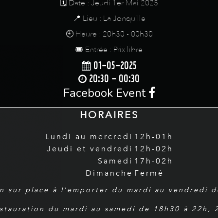
🗓️ Date : Jeudi 1er Mai 2025
📍 Lieu : La Jonquille
🕘 Heure : 20h30 - 00h30
🎟️ Entrée : Prix libre
01-05-2025
20:30 - 00:30
Facebook Event
HORAIRES
Lundi au mercredi
12h-01h
Jeudi et vendredi
12h-02h
Samedi
17h-02h
Dimanche
Fermé
n sur place à l'emporter du mardi au vendredi 
estauration du mardi au samedi de 18h30 à 22h,