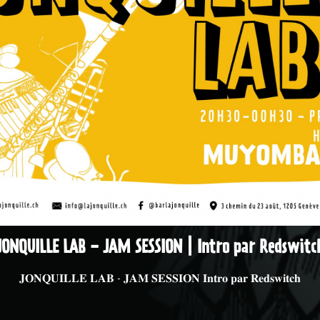
JONQUILLE LAB - JAM SESSION | Intro par Redswitc
𝐉𝐎𝐍𝐐𝐔𝐈𝐋𝐋𝐄 𝐋𝐀𝐁 - 𝐉𝐀𝐌 𝐒𝐄𝐒𝐒𝐈𝐎𝐍 𝐈𝐧𝐭𝐫𝐨 𝐩𝐚𝐫 𝐑𝐞𝐝𝐬𝐰𝐢𝐭𝐜𝐡