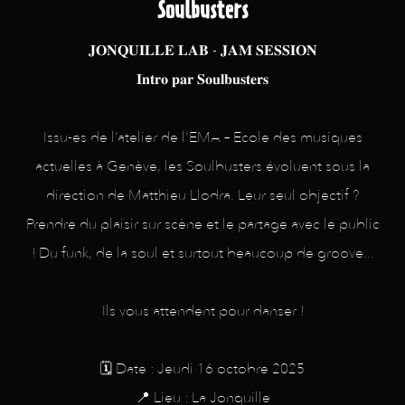
Soulbusters
𝐉𝐎𝐍𝐐𝐔𝐈𝐋𝐋𝐄 𝐋𝐀𝐁 - 𝐉𝐀𝐌 𝐒𝐄𝐒𝐒𝐈𝐎𝐍
𝐈𝐧𝐭𝐫𝐨 𝐩𝐚𝐫 𝐒𝐨𝐮𝐥𝐛𝐮𝐬𝐭𝐞𝐫𝐬
Issu-es de l’atelier de l’EMA – Ecole des musiques
actuelles à Genève, les Soulbusters évoluent sous la
direction de Matthieu Llodra. Leur seul objectif ?
Prendre du plaisir sur scène et le partage avec le public
! Du funk, de la soul et surtout beaucoup de groove...
Ils vous attendent pour danser !
🗓️ Date : Jeudi 16 octobre 2025
📍 Lieu : La Jonquille