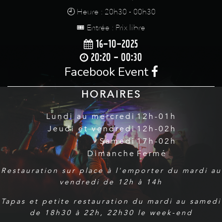
🕘 Heure : 20h30 - 00h30
🎟️ Entrée : Prix libre
16-10-2025
20:20 - 00:30
Facebook Event
HORAIRES
Lundi au mercredi
12h-01h
Jeudi et vendredi
12h-02h
Samedi
17h-02h
Dimanche
Fermé
Restauration sur place à l'emporter du mardi au
vendredi de 12h à 14h
Tapas et petite restauration du mardi au samedi
de 18h30 à 22h, 22h30 le week-end