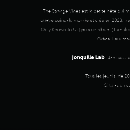
The Strange Vines est la petite bête qui m
quatre coins du monde et créé en 2023, de 
Only Known To Us) puis un album (Turbulenc
Grèce. Leur mant
𝗝𝗼𝗻𝗾𝘂𝗶𝗹𝗹𝗲 𝗟𝗮𝗯 : J
Tous les jeudis, de 2
Si tu as un 