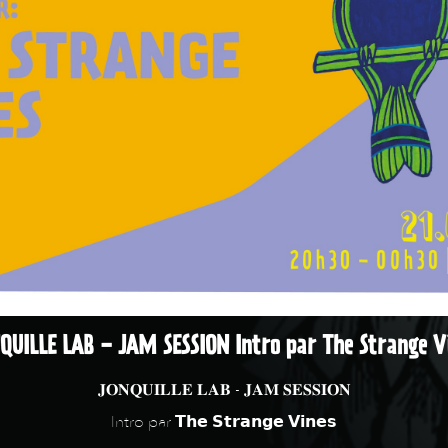
QUILLE LAB - JAM SESSION Intro par The Strange V
𝐉𝐎𝐍𝐐𝐔𝐈𝐋𝐋𝐄 𝐋𝐀𝐁 - 𝐉𝐀𝐌 𝐒𝐄𝐒𝐒𝐈𝐎𝐍
Intro par 𝗧𝗵𝗲 𝗦𝘁𝗿𝗮𝗻𝗴𝗲 𝗩𝗶𝗻𝗲𝘀