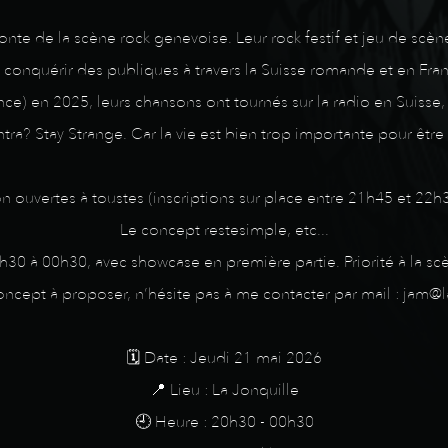
onte de la scène rock genevoise. Leur rock festif et jeu de scèn
conquérir des publiques à travers la Suisse romande et en Franc
e) en 2025, leurs chansons ont tournés sur la radio en Suisse, 
ra? Stay Strange. Car la vie est bien trop importante pour être 
am session ouvertes à toustes (inscriptions sur place entre 21h45 et
Le concept restesimple, etc...
0h30 à 00h30, avec showcase en première partie. Priorité à la s
concept à proposer, n’hésite pas à me contacter par mail : jam@l
🗓️ Date : Jeudi 21 mai 2026
📍 Lieu : La Jonquille
🕘 Heure : 20h30 - 00h30