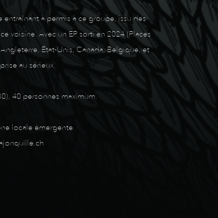
e entraînant à permis à ce groupe, issu des
e voisine. Avec un EP sorti en 2024 (Places
Angleterre, État-Unis, Canada, Belgique, et
prise au sérieux.
 22h30), 40 personnes maximum.
cène locale émergente.
ajonquille.ch