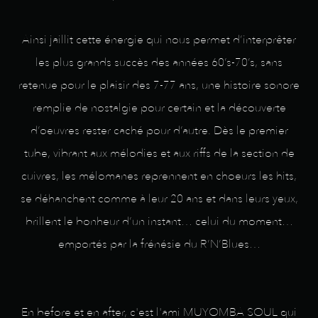
Ainsi jaillit cette énergie qui nous permet d’interprêter
les plus grands succès des années 60’s-70’s, sans
retenue pour le plaisir des 7-77 ans, une histoire sonore
remplie de nostalgie pour certain et la découverte
d’oeuvres rester caché pour d’autre. Dès le premier
tube, vibrant aux mélodies et aux riffs de la section de
cuivres, les mélomanes reprennent en choeurs les hits,
se déhanchent comme à leur 20 ans et dans leurs yeux,
brillent le bonheur d’un instant… celui du moment…
emportés par la frénésie du R’N’Blues…
En before et en after, c'est l'ami MUYOMBA SOUL qui