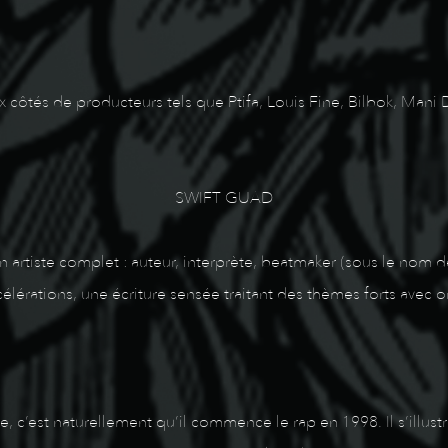
x côtés de producteurs tels que Ptifa, Louis Fine, Bilbok, Mani De
SWIFT GUAD
un artiste complet : auteur, interprète, beatmaker (sous le nom
élérations, une écriture sensée traitant des thèmes forts avec ori
e, c’est naturellement qu’il commence le rap en 1998. Il s’illu