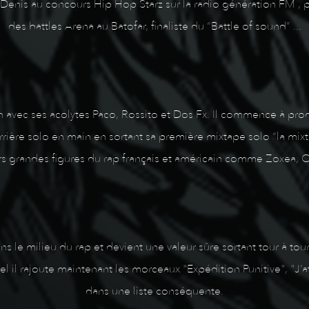
Denis au concours Hip Hop Starz sur la radio génération FM , plus
des battles Arena au Batofar, finaliste du “Battle of sound” ...
n avec ses acolytes Paco, Rossito et Dos Fx. Il commence à pro
rrière solo en main en sortant sa première mixtape solo “la mi
rs grandes figures du rap français et américain comme Zoxea, O
s le milieu du rap et devient une valeur sûre sortant tour à tou
 il rajoute maintenant les morceaux "Expédition Punitive", "J’at
dans une liste conséquente.