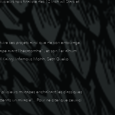
ieurs fois finaliste des 12 Inch All Stars et
duire ses projets ainsi que de son entourage.
xtape avant l’hécatombe” , et son 1er album
l Kainry, Infamous Mobb, Seth Gueko ...
r plusieurs mixtapes enchaînant les classiques
tends un miracle"... Pour ne citer que ceux-ci