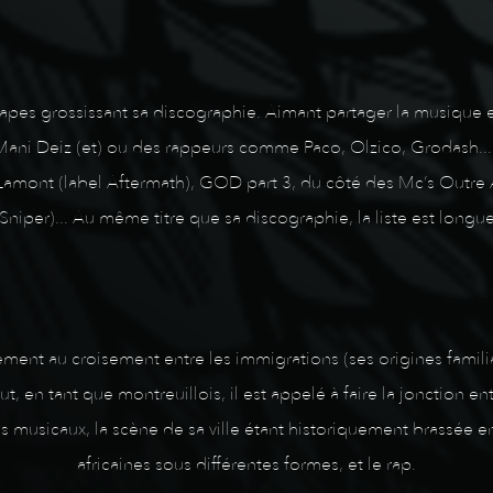
es grossissant sa discographie. Aimant partager la musique et l
ani Deiz (et) ou des rappeurs comme Paco, Olzico, Grodash...
amont (label Aftermath), GOD part 3, du côté des Mc’s Outre A
(Sniper)... Au même titre que sa discographie, la liste est longue
ement au croisement entre les immigrations (ses origines familia
, en tant que montreuillois, il est appelé à faire la jonction ent
s musicaux, la scène de sa ville étant historiquement brassée en
africaines sous différentes formes, et le rap.