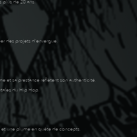
 plus de 20 ans.
éer des projets d'envergue.
et sa prestance reflètent son authenticité.
entales du Hip Hop.
tée et une plume en quête de concepts.