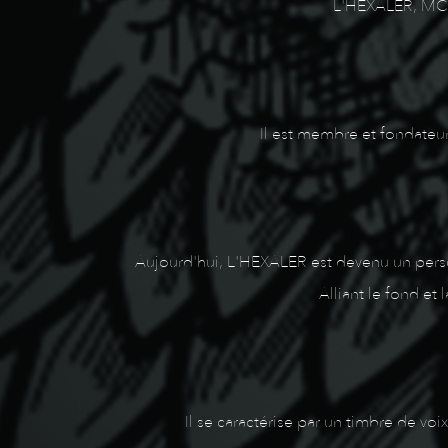
L'HEXALER, MC b
Il est membre et fondateur
Aujourd'hui, L'HEXALER est devenu un perso
Alliant le fond et
Il se caractérise par un timbre de vo