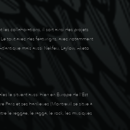
es collaborations, il sort ainsi des projets
 Le tout avec des featurigns, avec notamment
tlantique mais aussi Nekfeu, Laylow, Aketo
.
les le situent aussi bien en Europe de l’Est
re Paris et ses banlieues (Montreuil se situe à
tre le reggae, le ragga, le rock, les musiques