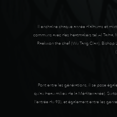
Il enchaîne chaque année d’albums et mixtap
communs avec des beatmakers tel Al Tarba, M
Raekwon the chef (Wu Tang Clan), Bishop L
Pont entre les générations, il se pose égal
qu’au beau milieu de la Méditerranée). Surtout
l’entrée du 93), et également entre les genre