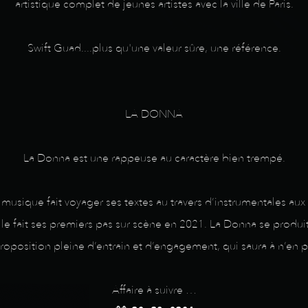
artistique complet de jeunes artistes avec la ville de Paris.
Swift Guad....plus qu'une valeur sûre, une référence.
LA DONNA
La Donna est une rappeuse au caractère bien trempé.
a musique fait voyager ses textes au travers d’instrumentales aux 
lle fait ses premiers pas sur scène en 2021. La Donna se produi
position pleine d’entrain et d’engagement, qui saura à n’en pa
Affaire à suivre …