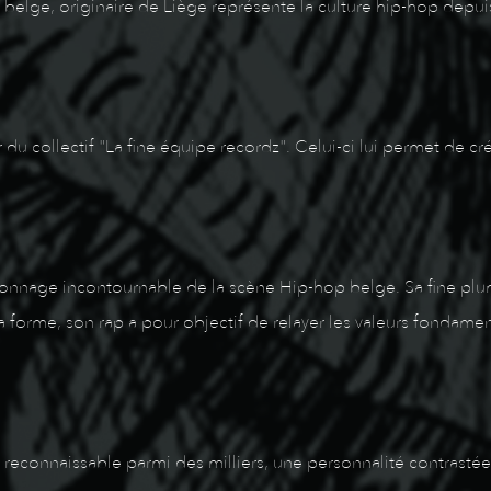
elge, originaire de Liège représente la culture hip-hop depuis
 du collectif "La fine équipe recordz". Celui-ci lui permet de cr
nnage incontournable de la scène Hip-hop belge. Sa fine plume 
 la forme, son rap a pour objectif de relayer les valeurs fondam
ix reconnaissable parmi des milliers, une personnalité contras