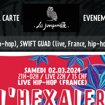
A CARTE
EVENE
ip-hop), SWIFT GUAD (live, France, hip-h