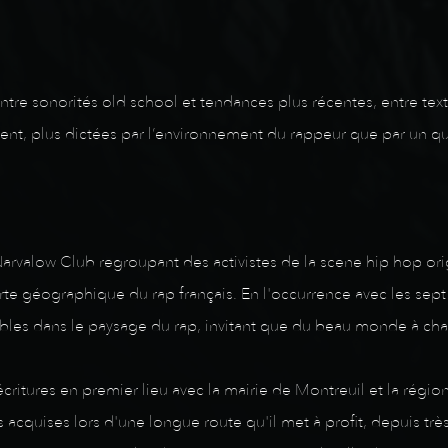
, entre sonorités old school et tendances plus récentes, entre t
ent, plus dictées par l’environnement du rappeur que par un q
rvalow Club regroupant des activistes de la scene hip hop ori
arte géographique du rap français. En l'occurrence avec les sept
bles dans le paysage du rap, invitant que du beau monde à cha
ritures en premier lieu avec la mairie de Montreuil et la régi
es acquises lors d'une longue route qu'il met à profit, depuis