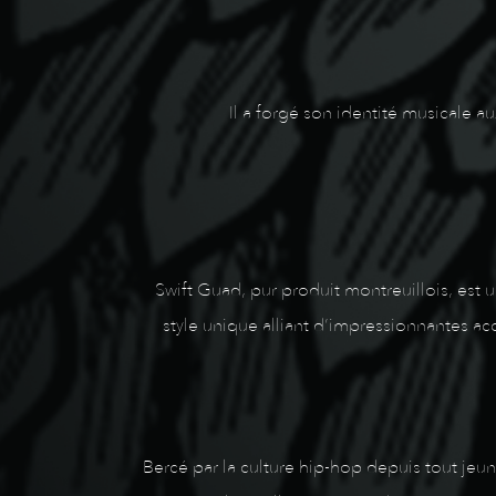
Il a forgé son identité musicale au
Swift Guad, pur produit montreuillois, est 
style unique alliant d’impressionnantes acc
Bercé par la culture hip-hop depuis tout jeun