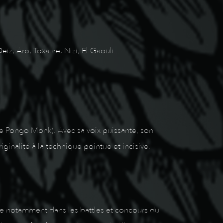
ïz, Aro, Toxaine, Nizi, El Gaouli...
 de Pongo Monk). Avec sa voix puissante, son
ginalité à la technique pointue et incisive.
stre notamment dans les battles et concours du