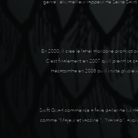
genre : élu meilleur rappeur de Seine Saint 
En 2000, il crée le label Horizone productio
C’est finalement en 2007 qu’il prend sa ca
Hécatombe en 2008 ou il invite plusieu
Swift Guad commence à faire parler de lui dan
comme "Majeur et vacciné ", "Narvalo", auquel