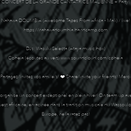
CONCERT DE LA GRANDE CANTATRICE MALIENNE + Party!
Nahawa DOUMBIA (Awesome Tapes From Africa - Mali) / live!
https://nahawadoumbia.bandcamp.com
DJs: Wasulu Selecta (Ataya music.box)
Cobeia (écoutes au vert) www.soundcloud.com/cobeia
Partagez/Invitez vos ami/e/s! ❤️ Share/invite your friends! Merci
 organise un concert exceptionel en plein hiver! On team up av
t africaine, enracinée dans la tradition musicale du Wassoulou
Europe, ne la ratez pas!