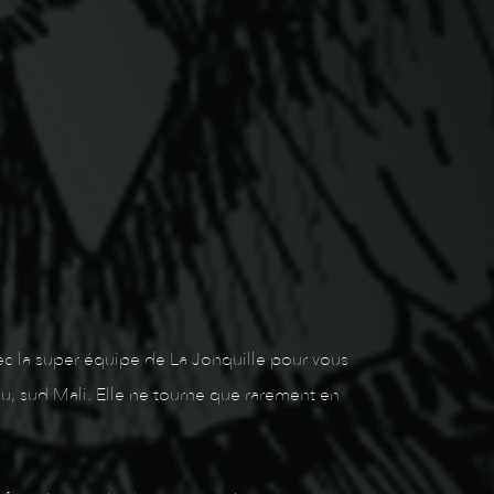
ec la super équipe de La Jonquille pour vous
, sud Mali. Elle ne tourne que rarement en