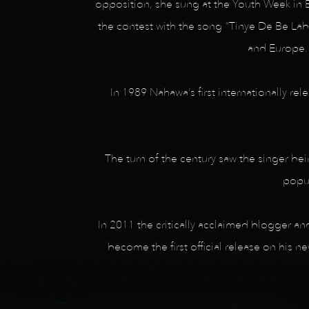
opposition, she sung at the Youth Week in 
the contest with the song "Tinye De Be La
and Europe.
In 1989 Nahawa’s first internationally 
The turn of the century saw the singer bei
popul
In 2011 the critically acclaimed blogger a
become the first official release on his