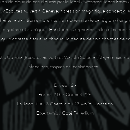
ition de deux de ces albums par le label Awesome Tapes From 
ur Ecoutes au vert à Genève, après son magnifique concert à la
 chante la tradition empreinte de modernité de sa région d'ori
la guitare et au n'goni. Habituée aux grandes salles et scènes de
 qui s'adresse à tout un chacun, la beauté de son chant et de s
s DJs Cobeia (Ecoutes au vert) et Wasulu Selecta (Ataya music.b
africaines, tropicales, caribéennes...
Entrée 12.-
Portes: 21h / Concert 22h
La Jonquille - 3 Chemin du 23 Août - Jonction
Ex-Artamis / Côté Palladium