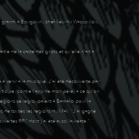
e a grandi à Bougouni, chef-lieu du Wassoulou,
ie de la caste des griots et qu'elle n'ait a
 à venir à la musique. J'ai été découverte par
ticipé (contre l'avis de mon père) à ce qu'on
s régions se regroupaient à Bamako pour la
es de toutes les régions du Mali. "J'ai gagné
ertes RFI" dont j'ai été aussi lauréate."