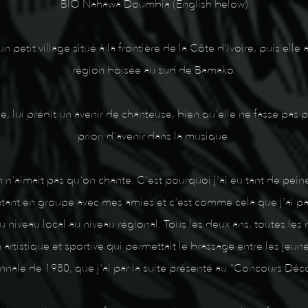
BIO Nahawa Doumbia (English below)
etit village situé à la frontière de la Côte d'Ivoire, puis ell
région boisée au sud de Bamako.
 lui prédit un avenir de chanteuse, bien qu'elle ne fasse pas part
priori d'avenir dans la musique.
 n'aimait pas qu'on chante. C'est pourquoi j'ai eu tant de peine
ntant en groupe avec mes amies et c'est comme cela que j'ai par
 niveau local au niveau régional. Tous les deux ans, toutes le
rtistique et sportive qui permettait le brassage entre les jeun
nale de 1980, que j'ai par la suite présenté au "Concours Découv