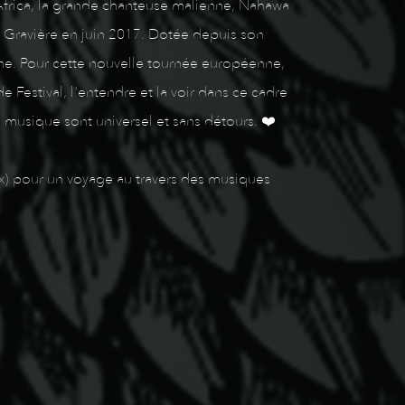
Africa, la grande chanteuse malienne, Nahawa
 Gravière en juin 2017. Dotée depuis son
gine. Pour cette nouvelle tournée européenne,
 Festival, l'entendre et la voir dans ce cadre
a musique sont universel et sans détours. ❤️
ox) pour un voyage au travers des musiques