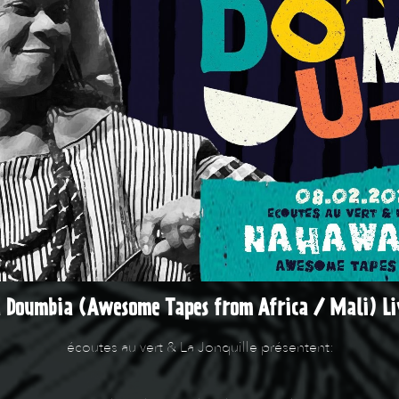
Doumbia (Awesome Tapes from Africa / Mali) Liv
écoutes au vert & La Jonquille présentent: