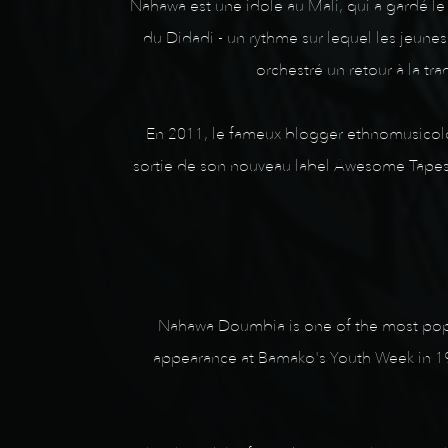
Nahawa est une idole au Mali, qui a gardé le 
du Didadi - un rythme sur lequel les jeunes
orchestré un retour à la t
En 2011, le fameux blogger ethnomusicolo
sortie de son nouveau label Awesome Tapes 
Nahawa Doumbia is one of the most popula
appearance at Bamako's Youth Week in 1