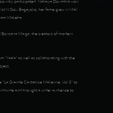
he country participated. Nahawa Doumbia won
rist N'Gou Bagayoko, her fame grew in Mali
riam Makeba.
nd Boncana Maiga, the creators of modern
m "Yaala" as well as collaborating with the
oject.
e "La Grande Cantatrice Malienne, Vol 3" to
worldwide and brought a wider audience to