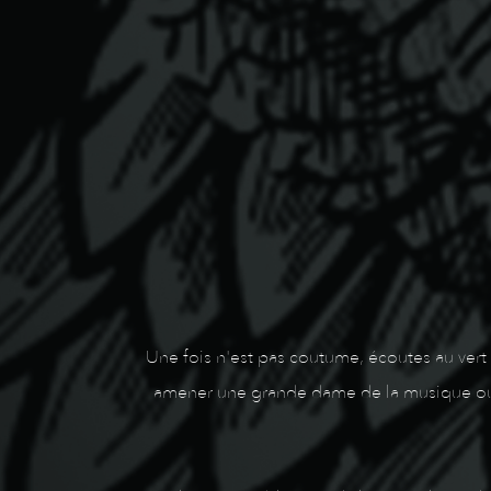
Une fois n'est pas coutume, écoutes au vert
amener une grande dame de la musique oues