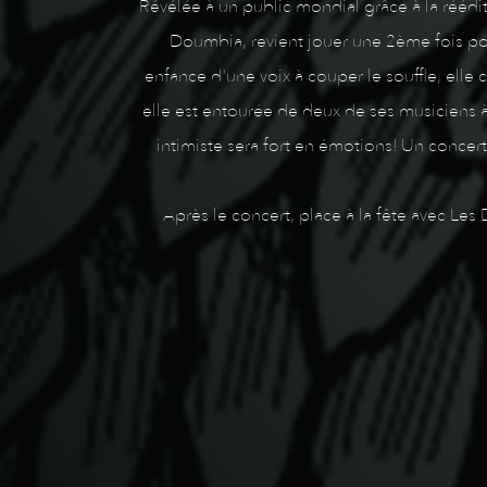
Révélée à un public mondial grâce à la rééd
Doumbia, revient jouer une 2ème fois po
enfance d'une voix à couper le souffle, elle
elle est entourée de deux de ses musiciens à 
intimiste sera fort en émotions! Un concert
Après le concert, place à la fête avec Le