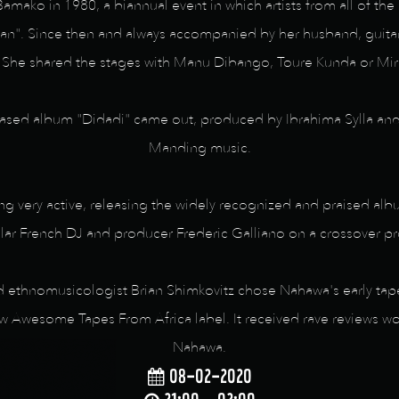
Bamako in 1980, a biannual event in which artists from all of t
ban". Since then and always accompanied by her husband, guita
 She shared the stages with Manu Dibango, Toure Kunda or Mi
released album "Didadi" came out, produced by Ibrahima Sylla a
Manding music.
ng very active, releasing the widely recognized and praised albu
ar French DJ and producer Frederic Galliano on a crossover pr
nd ethnomusicologist Brian Shimkovitz chose Nahawa's early tap
 new Awesome Tapes From Africa label. It received rave reviews 
Nahawa.
08-02-2020