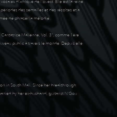
ocales d'Afrique de l'ouest. Elle est la reine
 périodes des semailles et des récoltes et a
hmée de phraser la mélodie.
 Cantatrice Malienne, Vol. 3", comme 1ère
veau public à travers le monde. Depuis elle
ion in South Mali. Since her breakthrough
nied by her ex-husband, guitarist N'Gou