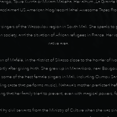
Dibango, Toure Kunda or Miriam Makeba. Her album „La Grande C
ly acclaimed US American blog/record label Awesome Tapes Fro
ingers of the Wassoulou region in South Mali. She speaks to 
in society, and the situation of African refugees in France. Her 
native area.
of Mafélé, in the district of Sikasso close to the border of Iv
ly after giving birth. She grew up in Manankoro, near Bougoun
ing some of the best female singers in Mali, including Oumou 
anding caste that performs music), Nahawa’s mother predicted be
ing that her family tried to prevent, even with magical powers, fo
 civil servants from the Ministry of Culture when she was singi