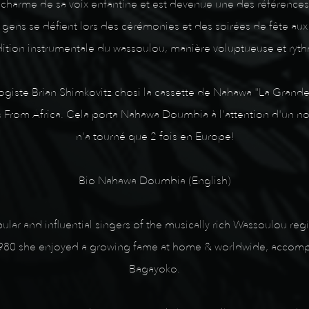
charme de sa voix enfantine et est devenue une des références v
 gens se défient lors des cérémonies et des soirées de fête aux
radition instrumentale du wassoulou, manière voluptueuse et ryt
giste Brian Shimkovitz chosi la cassette de Nahawa "La Grande
From Africa. Cela porta Nahawa Doumbia à l'attention d'un nou
n'a tourné que 2 fois en Europe!
Bio Nahawa Doumbia (English)
r and influential singers of the musically rich Wassoulou reg
980 she enjoyed a growing fame at home & worldwide, accompa
Bagayoko.