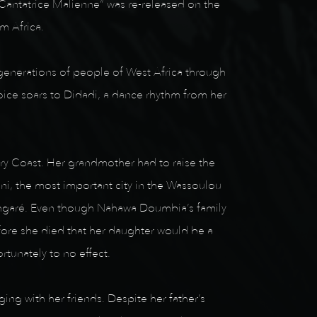
antatrice Malienne“ was re-released on the
m Africa.
generations of people of West Africa through
voice soars to Didadi, a dance rhythm from her
ory Coast. Her grandmother had to raise the
i, the most important city in the Wassoulou
Sangaré. Even though Nahawa Doumbia’s family
fore she died that her daughter would be a
rtunately to no effect.
ng with her friends. Despite her father’s