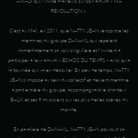
AWADI qui l’invite d’ailleurs sur son album « MA
REVOLUTION ».
C’est au Mali, en 2011, que NATTY JEAN rencontre les
membres du groupe DANAKIL qui repèrent
immédiatement sa voix singulière et l’invitent à
participer à leur album « ECHOS DU TEMPS » ainsi qu’à
la tournée qui va en découler. En peu de temps, NATTY
JEAN s’impose au sein du collectif et devient membre
à part entière du groupe, accompagnant le chanteur
BALIK et ses 9 musiciens sur les plus belles scènes du
monde.
En parallèle de DANAKIL, NATTY JEAN poursuit sa