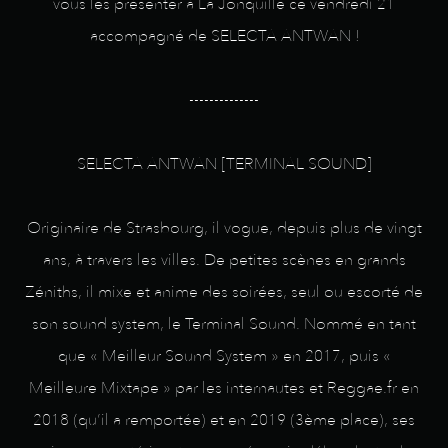
vous les présenter à La Jonquille ce vendredi 21
accompagné de SELECTA ANTWAN !
--------------
SELECTA ANTWAN [TERMINAL SOUND]
Originaire de Strasbourg, il vogue, depuis plus de vingt
ans, à travers les villes. De petites scènes en grands
Zéniths, il mixe et anime des soirées, seul ou escorté de
son sound system, le Terminal Sound. Nommé en tant
que « Meilleur Sound System » en 2017, puis «
Meilleure Mixtape » par les internautes et Reggae.fr en
2018 (qu’il a remportée) et en 2019 (3ème place), ses