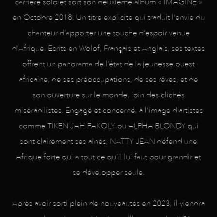
carrière solo et sort son deuxième album « IMAGINE »
en Octobre 2018. Un titre explicite qui traduit l’envie du
chanteur d’apporter une touche d’espoir venue
d’Afrique. Ecrits en Wolof, Français et Anglais, ses textes
offrent un panorama de l’état de la jeunesse ouest
africaine, de ses préoccupations, de ses rêves, et de
son ouverture sur le monde, loin des clichés
misérabilistes. Engagé et concerné, à l’image d’artistes
comme TIKEN JAH FAKOLY ou ALPHA BLONDY qui
sont clairement ses aînés, NATTY JEAN défend une
Afrique forte qui a tout ce qu’il lui faut pour grandir et
se développer seule.
Après avoir sorti plein de nouveautés en 2023, il viendra