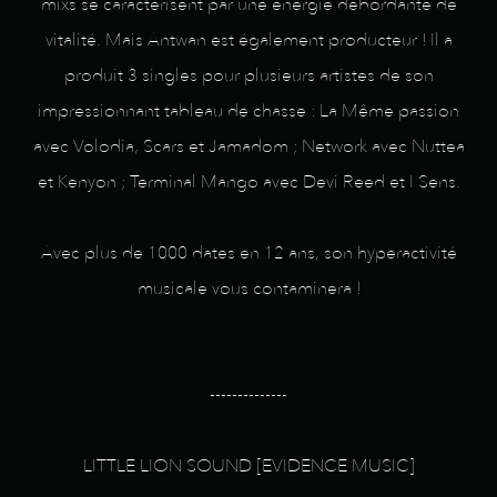
mixs se caractérisent par une énergie débordante de
vitalité. Mais Antwan est également producteur ! Il a
produit 3 singles pour plusieurs artistes de son
impressionnant tableau de chasse : La Même passion
avec Volodia, Scars et Jamadom ; Network avec Nuttea
et Kenyon ; Terminal Mango avec Devi Reed et I Sens.
Avec plus de 1000 dates en 12 ans, son hyperactivité
musicale vous contaminera !
--------------
LITTLE LION SOUND [EVIDENCE MUSIC]