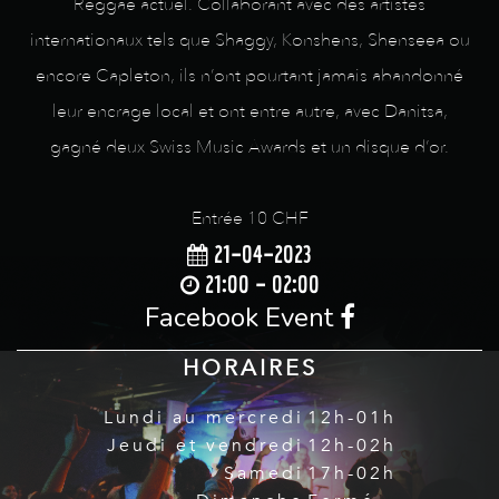
Reggae actuel. Collaborant avec des artistes
internationaux tels que Shaggy, Konshens, Shenseea ou
encore Capleton, ils n’ont pourtant jamais abandonné
leur encrage local et ont entre autre, avec Danitsa,
gagné deux Swiss Music Awards et un disque d’or.
Entrée 10 CHF
21-04-2023
21:00 - 02:00
Facebook Event
HORAIRES
Lundi au mercredi
12h-01h
Jeudi et vendredi
12h-02h
Samedi
17h-02h