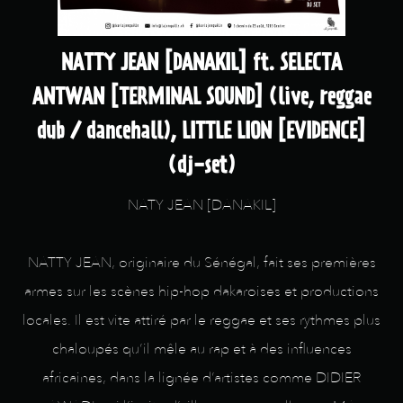
NATTY JEAN [DANAKIL] ft. SELECTA
ANTWAN [TERMINAL SOUND] (live, reggae
dub / dancehall), LITTLE LION [EVIDENCE]
(dj-set)
NATY JEAN [DANAKIL]
NATTY JEAN, originaire du Sénégal, fait ses premières
armes sur les scènes hip-hop dakaroises et productions
locales. Il est vite attiré par le reggae et ses rythmes plus
chaloupés qu’il mêle au rap et à des influences
africaines, dans la lignée d’artistes comme DIDIER