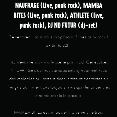
NAUFRAGE (live, punk rock), MAMBA
BITES (live, punk rock), ATHLETE (live,
punk rock), DJ NO FUTUR (dj-set)
Ce vendredi, nous vous proposons 3 lives punk rock à
partir de 22h !
Nouveaux venus dans la scène punk rock Genevoise,
NAUFRAGE c’est des compos catchy à souhait avec
des mélodies qui restent dans la tête et des textes en
français qui riment pas toujours mais qui dénoncent les
aberrations de la société.
MAMBA BITES est un power trio venant de trois