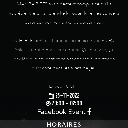
MAMBA BITES a rapidement compris ce qu'ils
apprécient le plus : prendre la route, faire des concerts
et rencontrer de nouvelles personnes !
ATHLETE sont les 4 joueurs les plus en vue du FC
Salavaux ont rompu leur contrat. Ça joue vite, ça
privilégie le collectif et ça a tendance à monter en
puissance dans les arrêts de jeu.
Entrée 10 CHF
25-11-2022
20:00 - 02:00
Facebook Event
HORAIRES