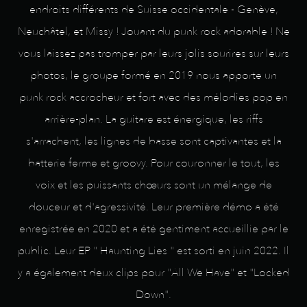
endroits différents de Suisse occidentale - Genève,
Neuchâtel, et Missy ! Jouant du punk rock adorable ! Ne
vous laissez pas tromper par leurs jolis sourires sur leurs
photos, le groupe formé en 2019 nous apporte un
punk rock accrocheur et fort avec des mélodies pop en
arrière-plan. La guitare est énergique, les riffs
s'arrachent, les lignes de basse sont captivantes et la
batterie ferme et groovy. Pour couronner le tout, les
voix et les puissants chœurs sont un mélange de
douceur et d'agressivité. Leur première démo a été
enregistrée en 2020 et a été gentiment accueillie par le
public. Leur EP " Haunting Lies " est sorti en juin 2022. Il
y a également deux clips pour "All We Have" et "Locked
Down".