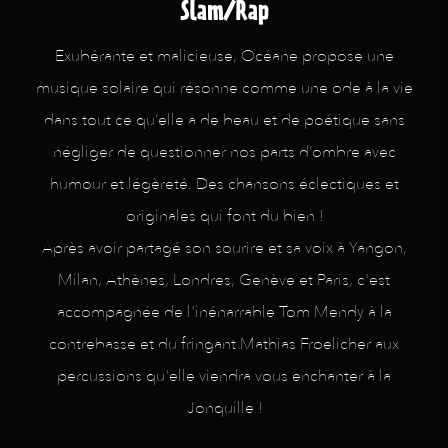
Slam/Rap
Exubérante et malicieuse, Océane propose une
musique solaire qui résonne comme une ode à la vie
dans tout ce qu’elle a de beau et de poétique sans
négliger de questionner nos parts d’ombre avec
humour et légèreté. Des chansons éclectiques et
originales qui font du bien !
Après avoir partagé son sourire et sa voix à Yangon,
Milan, Athènes, Londres, Genève et Paris, c'est
accompagnée de l'inénarrable Tom Mendy à la
contrebasse et du fringant Mathias Froelicher aux
percussions qu'elle viendra vous enchanter à la
Jonquille !