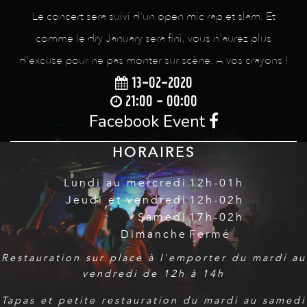
Le concert sera suivi d'un open mic rap et slam. Et
comme le dry January sera fini, vous n'aurez plus
d'excuse pour ne pas monter sur scène. A vos crayons !
13-02-2020
21:00 - 00:00
Facebook Event
HORAIRES
Lundi au mercredi
12h-01h
Jeudi et vendredi
12h-02h
Samedi
17h-02h
Dimanche
Fermé
Restauration sur place à l'emporter du mardi au
vendredi de 12h à 14h
Tapas et petite restauration du mardi au samedi