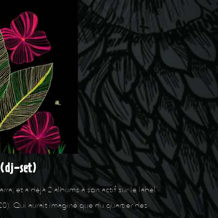
(dj-set)
et a déjà 2 albums à son actif sur le label
0). Qui aurait imaginé que du quartier des