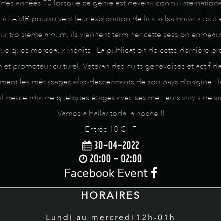
que des années 70 lorsque ce genre est devenu connu internation
s à l’AMR poursuivent leur exploration de la « salsa brava » to
r troisième album, ils viennent terminer cette session en beaut
elques morceaux inédits ! La publication de cette dernière pr
et promoteur culturel. Vétéran des nuits genevoises et actif dans
rement les métissages afro-descendants de son pays d’origine : 
il descendra de quelques étages avec ses meilleurs vinyls de sa
Vamos a bailar toda la noche !!
Entrée 10 CHF
30-04-2022
20:00 - 02:00
Facebook Event
HORAIRES
Lundi au mercredi
12h-01h