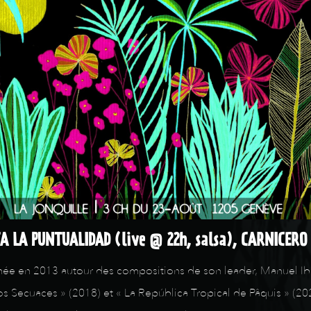
A LA PUNTUALIDAD (live @ 22h, salsa), CARNICERO 
n 2013 autour des compositions de son leader, Manuel Ibarra, 
 Secuaces » (2018) et « La República Tropical de Pâquis » (202