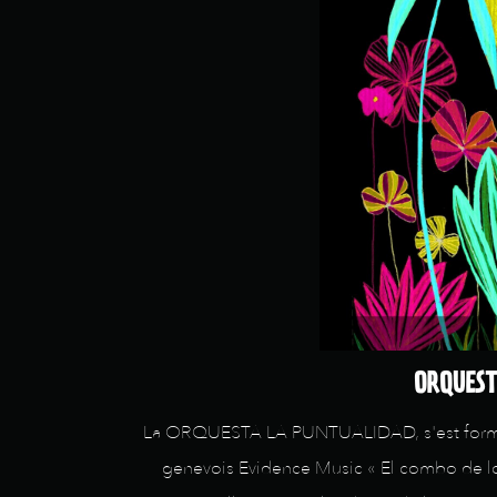
ORQUEST
La ORQUESTA LA PUNTUALIDAD, s'est formée e
genevois Evidence Music « El combo de los