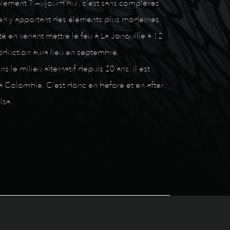
alement ? Aujourd’hui, c'est sans complexes
ut en y apportant des éléments plus modernes.
é en venant mettre le feu à La Jonquille à 12
oduction aura lieu en septembre.
 le milieu alternatif depuis 20 ans, il est
la Colombie. C'est donc en before et en after
lsa.