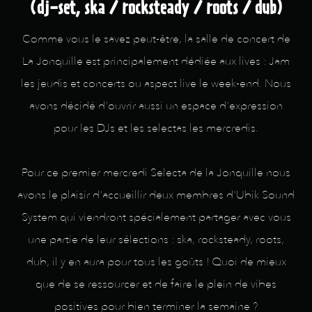
(dj-set, ska / rocksteady / roots / dub)
Comme vous le savez peut-être, la salle de concert de
La Jonquille est principalement dédiée aux lives : Jam
les jeudis et concerts ou aspect live le week-end. Nous
avons décidé d'ouvrir aussi un espace d'expression
pour les DJs et les selectas les mercredis.
Pour ce premier mercredi Selecta de la Jonquille nous
avons le plaisir d'accueillir deux membres d'Ubik Sound
System qui viendront spécialement partager avec vous
une partie de leur sélections : ska, rocksteady, roots,
dub, il y en aura pour tous les goûts ! Quoi de mieux
que de se ressourcer et de faire le plein de vibes
positives pour bien terminer la semaine ?