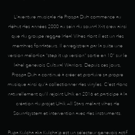
L'aventure musicale de Prospa Dub commence au
début des années 2000 au sein du sound X-it crew ainsi
que du groupe reggae Ideal Vibes dont il est un des
membres fondateurs. Il enregistrera par la suite une
version mélodica "step it up version" sortie en 10“ sur le
label genevois Cultural Warriors. Depuis ces jours,
Prospa Dub a continué à créer et produire sa propre
musique ainsi qu'à collectionner des vinyles. C'est donc
naturellement qu'il rejoint Ubik en 2016 et participe à la
création du projet Ubik All Stars mélant vibes de
Soundsystem et intervention avec des instruments.
Pupa Kulcha aka Kulcha'p est un sélecteur genevois actif