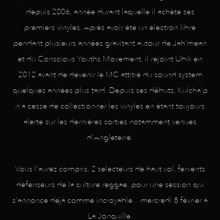
depuis 2006, année durant laquelle il achète ses
premiers vinyles. Après avoir été un électron libre
pendant plusieurs années gravitant autour de Jah'mean
et du Conscious Youths Movement, il rejoint Ubik en
2012 avant de devenir le MC attitré du sound system
quelques années plus tard. Depuis ses débuts, Kulcha'p
n'a cessé de collectionner les vinyles en étant toujours
alerte sur les dernières sorties notamment venues
d'Angleterre.
Vous l'aurez compris, 2 selecteurs de haut vol, fervents
défenseurs de la culture reggae, pour une session qui
s'annonce déjà comme incroyable... mercredi 8 février à
La Jonquille.