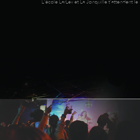
L'école LarLev et La Jonquille t'attendent 