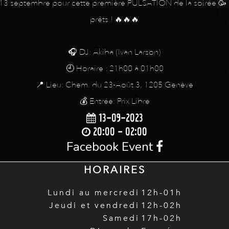
le 13 septembre pour cette première PULSATION de la soirée 🥳 
prêts ! 🔥🔥🔥
🎧 DJ: Akiba (Ivan Larson)
🕘 Horaire : 21h00 à 01h00
📍 Lieu: Chem. du 23-Août 3, 1205 Genève
💰 Entrée: Prix Libre
13-09-2023
20:00 - 02:00
Facebook Event
HORAIRES
Lundi au mercredi
12h-01h
Jeudi et vendredi
12h-02h
Samedi
17h-02h