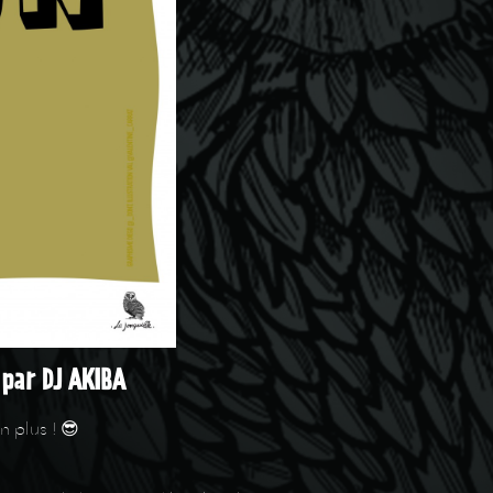
par DJ AKIBA
n plus ! 😎