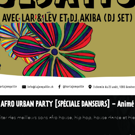
 AFRO URBAN PARTY [SPÉCIALE DANSEURS] - Animé 
iter des meilleurs sons afro house, hip hop, house dance et bie