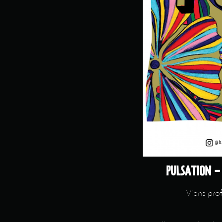
PULSATION -
Viens prof