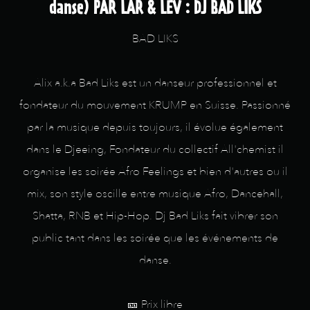
danse) PAR LAR & LEV : DJ BAD LIKS
BAD LIKS
Alix a.k.a Bad Liks est un danseur professionnel et
fondateur du mouvement KRUMP en Suisse. Passionné
par la musique depuis toujours, il évolue également
dans le Djeeing, Fondateur du collectif All'chemist il
organise les soirée Afro Feelings et bien d'autres ou il
mix, son style oscille entre musique Afro, Dancehall,
Shatta, RNB et Hip-Hop. Dj Bad Liks fait vibrer son
public tant dans les soirée que les événements de
danse.
🎫 Prix libre